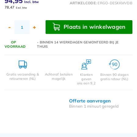
94,95
Incl. btw
ARTIKELCODE:
ERGO-DESKKMVDB
78,47
Excl. btw
Plaats in winkelwagen
-
+
OP
- BINNEN 14 WERKDAGEN GEMONTEERD BIJ JE
VOORRAAD
THUIS
Gratis verzending &
Achteraf betalen
Klanten
Binnen 90 dagen
retourneren (NL)
mogelijk
geven
gratis retour (NL)
ons een 9.2
Offerte aanvragen
Binnen 1 minuut geregeld