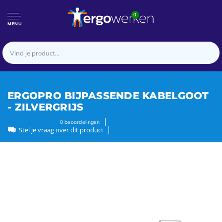
0
MENU
ERGOPRO BIJPASSENDE KABELGOOT
- ZILVERGRIJS
0
beoordelingen
Stel je vraag over dit product