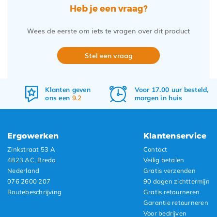
Heb je een vraag?
Wees de eerste om iets te vragen over dit product
Stel een vraag
Voor 17.00 uur besteld,
Gratis
verzenden
morgen in huis
&
retourneren
Ergowerken
Klantenservice
Zinkstraat 53 A
Contact
4823 AC, Breda
Veilig betalen
Nederland
Gratis verzenden
076 2600 207
90 dagen zichttermijn
Routebeschrijving
Gratis retourneren
Garantie retourneren
Voor bedrijven