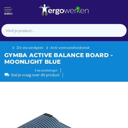
0
MENU
Zit-sta werkplek
Anti-vermoeidheidsmat
GYMBA ACTIVE BALANCE BOARD -
MOONLIGHT BLUE
3
beoordelingen
Stel je vraag over dit product