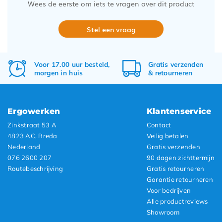
Wees de eerste om iets te vragen over dit product
Stel een vraag
Voor 17.00 uur besteld,
Gratis
verzenden
morgen in huis
&
retourneren
Ergowerken
Klantenservice
Zinkstraat 53 A
Contact
4823 AC, Breda
Veilig betalen
Nederland
Gratis verzenden
076 2600 207
90 dagen zichttermijn
Routebeschrijving
Gratis retourneren
Garantie retourneren
Voor bedrijven
Alle productreviews
Showroom