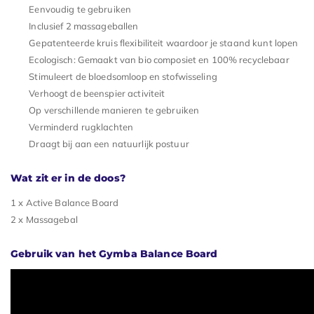
Eenvoudig te gebruiken
Inclusief 2 massageballen
Gepatenteerde kruis flexibiliteit waardoor je staand kunt lopen
Ecologisch: Gemaakt van bio composiet en 100% recyclebaar
Stimuleert de bloedsomloop en stofwisseling
Verhoogt de beenspier activiteit
Op verschillende manieren te gebruiken
Verminderd rugklachten
Draagt bij aan een natuurlijk postuur
Wat zit er in de doos?
1 x Active Balance Board
2 x Massagebal
Gebruik van het Gymba Balance Board