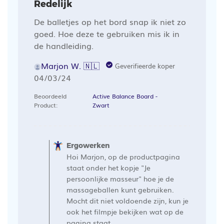
Redelijk
De balletjes op het bord snap ik niet zo
goed. Hoe deze te gebruiken mis ik in
de handleiding.
Marjon W. 🇳🇱
Geverifieerde koper
Publicatiedatum
04/03/24
Beoordeeld
Active Balance Board -
Product:
Zwart
Opmerkingen
van
Ergowerken
de
Hoi Marjon, op de productpagina
winkelier
staat onder het kopje "Je
op
persoonlijke masseur" hoe je de
massageballen kunt gebruiken.
een
Mocht dit niet voldoende zijn, kun je
recensie
ook het filmpje bekijken wat op de
van
pagina staat