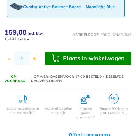
Gymba Active Balance Board - Moonlight Blue
159,00
Incl. btw
ARTIKELCODE:
ERGO-GYM3434S
131,41
Excl. btw
Plaats in winkelwagen
-
+
OP
- OP WERKDAGEN VOOR 17.00 BESTELD = DEZELFDE
VOORRAAD
DAG VERZONDEN
Gratis verzending &
Achteraf betalen
Klanten
Binnen 90 dagen
retourneren (NL)
mogelijk
geven
gratis retour (NL)
ons een 9.2
Offerte aanvragen