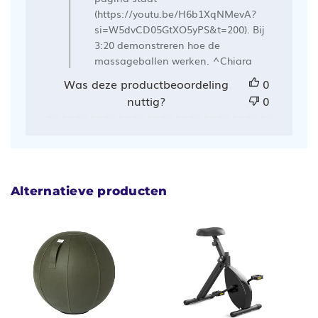
Ergowerken
(https://youtu.be/H6b1XqNMevA?
op
si=W5dvCD05GtXO5yPS&t=200). Bij
Mon
3:20 demonstreren hoe de
Mar
massageballen werken. ^Chiara
04
Was deze productbeoordeling
0
2024
nuttig?
0
Alternatieve producten