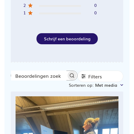
2
0
1
0
Schrijf een beoordeling
Filters
Beoordelingen
Sorteren op
:
Met media
zoeken