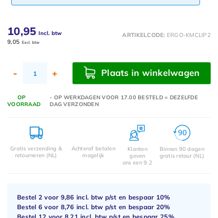
10,95
Incl. btw
ARTIKELCODE:
ERGO-KMCLIP2
9,05
Excl. btw
Plaats in winkelwagen
-
+
OP
- OP WERKDAGEN VOOR 17.00 BESTELD = DEZELFDE
VOORRAAD
DAG VERZONDEN
Gratis verzending &
Achteraf betalen
Klanten
Binnen 90 dagen
retourneren (NL)
mogelijk
geven
gratis retour (NL)
ons een 9.2
Bestel 2 voor
9,86
incl. btw p/st en bespaar
10%
Bestel 6 voor
8,76
incl. btw p/st en bespaar
20%
Bestel 12 voor
8,21
incl. btw p/st en bespaar
25%