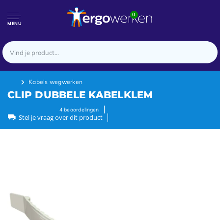
0
MENU
Kabels wegwerken
CLIP DUBBELE KABELKLEM
4
beoordelingen
Stel je vraag over dit product