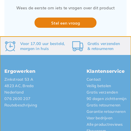
Wees de eerste om iets te vragen over dit product
Stel een vraag
Voor 17.00 uur besteld,
Gratis
verzenden
morgen in huis
&
retourneren
Ergowerken
Klantenservice
Zinkstraat 53 A
Contact
4823 AC, Breda
Veilig betalen
Nederland
Gratis verzenden
076 2600 207
90 dagen zichttermijn
Routebeschrijving
Gratis retourneren
Garantie retourneren
Voor bedrijven
Alle productreviews
Showroom