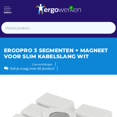
0
MENU
ERGOPRO 3 SEGMENTEN + MAGNEET
VOOR SLIM KABELSLANG WIT
1
beoordelingen
Stel je vraag over dit product