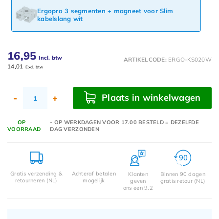
Ergopro 3 segmenten + magneet voor Slim
kabelslang wit
16,95
Incl. btw
ARTIKELCODE:
ERGO-KS020W
14,01
Excl. btw
Plaats in winkelwagen
-
+
OP
- OP WERKDAGEN VOOR 17.00 BESTELD = DEZELFDE
VOORRAAD
DAG VERZONDEN
Gratis verzending &
Achteraf betalen
Klanten
Binnen 90 dagen
retourneren (NL)
mogelijk
geven
gratis retour (NL)
ons een 9.2