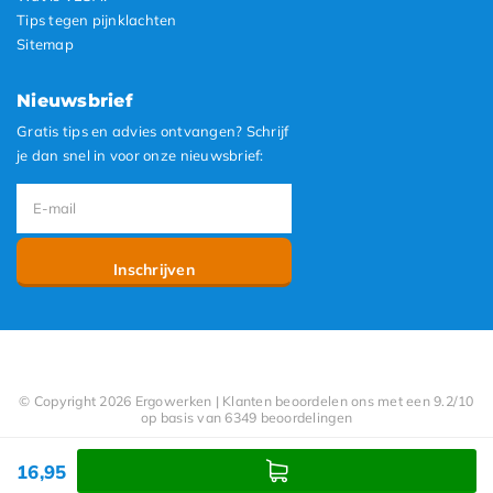
Tips tegen pijnklachten
Sitemap
Nieuwsbrief
Gratis tips en advies ontvangen? Schrijf
je dan snel in voor onze nieuwsbrief:
Inschrijven
© Copyright 2026 Ergowerken | Klanten beoordelen ons met een 9.2/10
op basis van 6349 beoordelingen
16,95