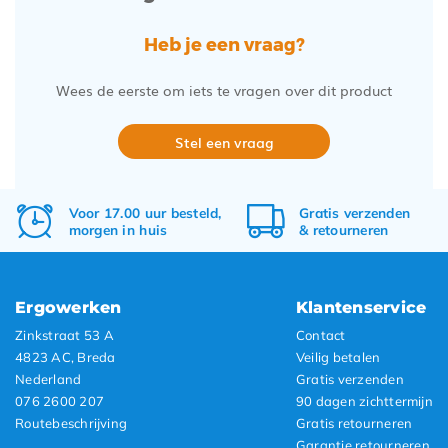
Heb je een vraag?
Wees de eerste om iets te vragen over dit product
Stel een vraag
Voor 17.00 uur besteld,
Gratis
verzenden
morgen in huis
&
retourneren
Ergowerken
Klantenservice
Zinkstraat 53 A
Contact
4823 AC, Breda
Veilig betalen
Nederland
Gratis verzenden
076 2600 207
90 dagen zichttermijn
Routebeschrijving
Gratis retourneren
Garantie retourneren