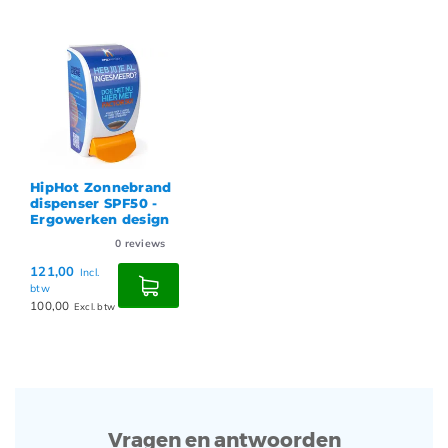
HipHot Zonnebrand
dispenser SPF50 -
Ergowerken design
0
reviews
121,00
Incl.
btw
100,00
Excl. btw
Vragen en antwoorden