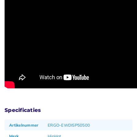
Specificaties
Artikelnummer
ERGO-EWDISP50500
Merk
HipHot