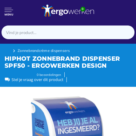
0
MENU
Zonnebrandcrème dispensers
HIPHOT ZONNEBRAND DISPENSER
SPF50 - ERGOWERKEN DESIGN
0
beoordelingen
Stel je vraag over dit product