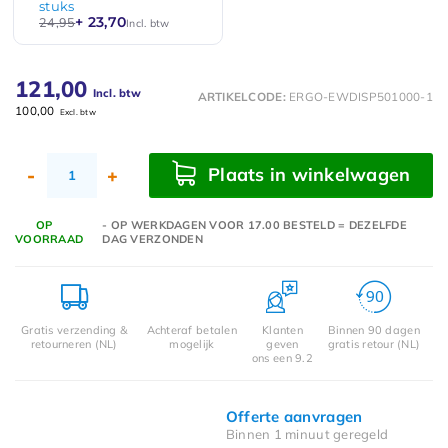
stuks
+ 23,70
24,95
Incl. btw
121,00
Incl. btw
ARTIKELCODE:
ERGO-EWDISP501000-1
100,00
Excl. btw
Plaats in winkelwagen
-
+
OP
- OP WERKDAGEN VOOR 17.00 BESTELD = DEZELFDE
VOORRAAD
DAG VERZONDEN
Gratis verzending &
Achteraf betalen
Klanten
Binnen 90 dagen
retourneren (NL)
mogelijk
geven
gratis retour (NL)
ons een 9.2
Offerte aanvragen
Binnen 1 minuut geregeld