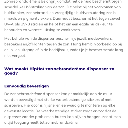
Zonnebrandcrème is belangrijk omdat het de huid beschermt tegen
schadelijke UV-straling van de zon. Dit helpt bij het voorkomen van
huidkanker, zonnebrand, en vroegtijdige huidveroudering zoals
rimpels en pigmentvlekken. Daarnaast beschermt het tegen zowel
UV-A als UV-B stralen en helpt het om een egale huidskleur te
behouden en warmte-uitslag te voorkomen.
Met behulp van de dispenser bescherm je jezelf, medewerkers,
bezoekers en/of klanten tegen de zon. Hang hem bijvoorbeeld op bij
de in- en uitgang of in de bedrijfsbus, zodat je je beschermende laag
niet vergeet.
Wat maakt HipHot zonnebrandcrème dispenser zo
goed?
Eenvoudig bevestigen
De zonnebrandcrème dispenser kan gemakkelijk aan de muur
worden bevestigd met sterke waterbestendige stickers of met
schroeven. Hierdoor is hij snel en eenvoudig te monteren op elke
gewenste locatie. De weerbestendige sticker zorgt ervoor dat de
dispenser zonder problemen buiten kan blijven hangen, zodat men
altijd toegang heeft tot zonnebrandcrème.