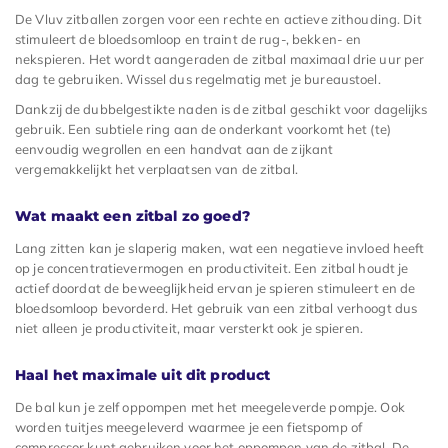
De Vluv zitballen zorgen voor een rechte en actieve zithouding. Dit
stimuleert de bloedsomloop en traint de rug-, bekken- en
nekspieren. Het wordt aangeraden de zitbal maximaal drie uur per
dag te gebruiken. Wissel dus regelmatig met je bureaustoel.
Dankzij de dubbelgestikte naden is de zitbal geschikt voor dagelijks
gebruik. Een subtiele ring aan de onderkant voorkomt het (te)
eenvoudig wegrollen en een handvat aan de zijkant
vergemakkelijkt het verplaatsen van de zitbal.
Wat maakt een zitbal zo goed?
Lang zitten kan je slaperig maken, wat een negatieve invloed heeft
op je concentratievermogen en productiviteit. Een zitbal houdt je
actief doordat de beweeglijkheid ervan je spieren stimuleert en de
bloedsomloop bevorderd. Het gebruik van een zitbal verhoogt dus
niet alleen je productiviteit, maar versterkt ook je spieren.
Haal het maximale uit dit product
De bal kun je zelf oppompen met het meegeleverde pompje. Ook
worden tuitjes meegeleverd waarmee je een fietspomp of
compressor kunt gebruiken voor het oppompen van de zitbal. De