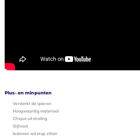
Plus- en minpunten
Versterkt de spieren
Hoogwaardig materiaal
Chique uitstraling
Slijtvast
Iedereen wil erop zitten