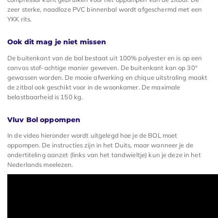
zeer sterke, naadloze PVC binnenbal wordt afgeschermd met een
YKK rits.
Ook dit mag je niet missen
De buitenkant van de bal bestaat uit 100% polyester en is op een
canvas stof-achtige manier geweven. De buitenkant kan op 30°
gewassen worden. De mooie afwerking en chique uitstraling maakt
de zitbal ook geschikt voor in de woonkamer. De maximale
belastbaarheid is 150 kg.
Vluv Bol oppompen
In de video hieronder wordt uitgelegd hoe je de BOL moet
oppompen. De instructies zijn in het Duits, maar wanneer je de
ondertiteling aanzet (links van het tandwieltje) kun je deze in het
Nederlands meelezen.