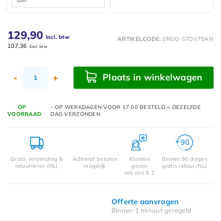
129,90
Incl. btw
ARTIKELCODE:
ERGO-STOV75AN
107,36
Excl. btw
Plaats in winkelwagen
-
+
OP
- OP WERKDAGEN VOOR 17.00 BESTELD = DEZELFDE
VOORRAAD
DAG VERZONDEN
Gratis verzending &
Achteraf betalen
Klanten
Binnen 90 dagen
retourneren (NL)
mogelijk
geven
gratis retour (NL)
ons een 9.2
Offerte aanvragen
Binnen 1 minuut geregeld