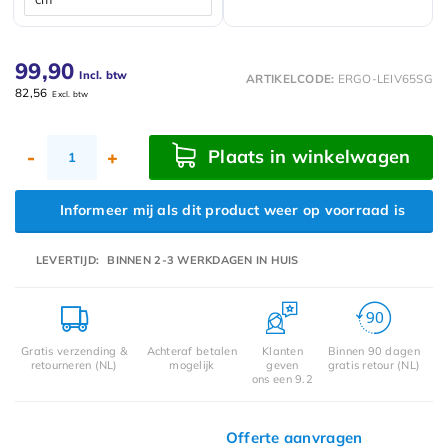
99,90
Incl. btw
ARTIKELCODE:
ERGO-LEIV65SG
82,56
Excl. btw
Plaats in winkelwagen
-
+
Informeer mij als dit product weer op voorraad is
LEVERTIJD:
BINNEN 2-3 WERKDAGEN IN HUIS
Gratis verzending &
Achteraf betalen
Klanten
Binnen 90 dagen
retourneren (NL)
mogelijk
geven
gratis retour (NL)
ons een 9.2
Offerte aanvragen