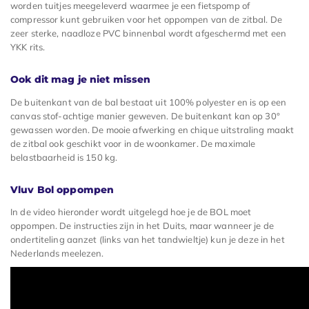
worden tuitjes meegeleverd waarmee je een fietspomp of
compressor kunt gebruiken voor het oppompen van de zitbal. De
zeer sterke, naadloze PVC binnenbal wordt afgeschermd met een
YKK rits.
Ook dit mag je niet missen
De buitenkant van de bal bestaat uit 100% polyester en is op een
canvas stof-achtige manier geweven. De buitenkant kan op 30°
gewassen worden. De mooie afwerking en chique uitstraling maakt
de zitbal ook geschikt voor in de woonkamer. De maximale
belastbaarheid is 150 kg.
Vluv Bol oppompen
In de video hieronder wordt uitgelegd hoe je de BOL moet
oppompen. De instructies zijn in het Duits, maar wanneer je de
ondertiteling aanzet (links van het tandwieltje) kun je deze in het
Nederlands meelezen.