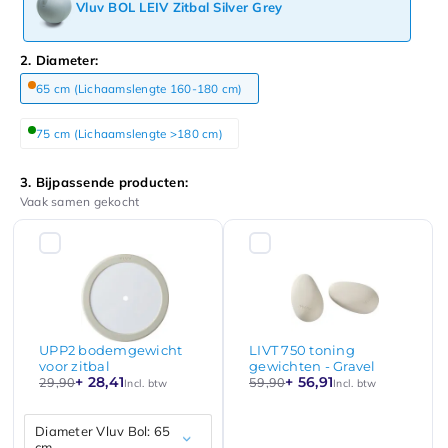
Vluv BOL LEIV Zitbal Silver Grey
2. Diameter:
65 cm (Lichaamslengte 160-180 cm)
75 cm (Lichaamslengte >180 cm)
3. Bijpassende producten:
Vaak samen gekocht
UPP2 bodemgewicht
LIVT 750 toning
voor zitbal
gewichten - Gravel
+ 28,41
+ 56,91
29,90
59,90
Incl. btw
Incl. btw
Diameter Vluv Bol: 65
cm