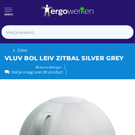
0
MENU
Zitbal
VLUV BOL LEIV ZITBAL SILVER GREY
88
beoordelingen
Stel je vraag over dit product