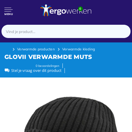
0
MENU
Verwarmde producten
Verwarmde kleding
GLOVII VERWARMDE MUTS
0
beoordelingen
Stel je vraag over dit product