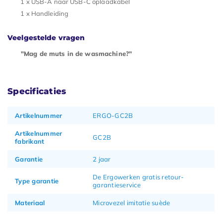
1 x USB-A naar USB-C oplaadkabel
1 x Handleiding
Veelgestelde vragen
"Mag de muts in de wasmachine?"
Specificaties
Artikelnummer
ERGO-GC2B
Artikelnummer
GC2B
fabrikant
Garantie
2 jaar
De Ergowerken gratis retour-
Type garantie
garantieservice
Materiaal
Microvezel imitatie suède