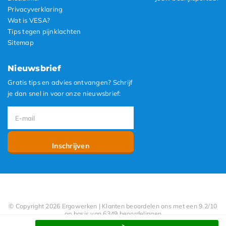
Privacyverklaring
Wat is VESA?
Tips tegen pijnklachten
Sitemap
Nieuwsbrief
Gratis tips en advies ontvangen? Schrijf
je dan snel in voor onze nieuwsbrief:
Inschrijven
© Copyright 2026 Ergowerken | Klanten beoordelen ons met een 9.2/10
op basis van 6349 beoordelingen