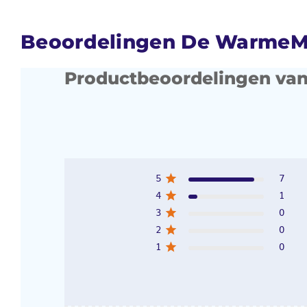
Beoordelingen De WarmeMa
Productbeoordelingen van
5
7
4
1
3
0
2
0
1
0