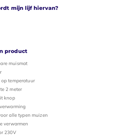
rdt mijn lijf hiervan?
n product
are muismat
r
 op temperatuur
te 2 meter
it knop
 verwarming
voor alle typen muizen
te verwarmen
or 230V