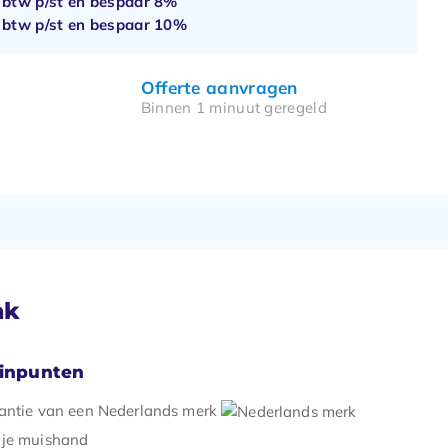
. btw p/st en bespaar
8%
. btw p/st en bespaar
10%
Offerte aanvragen
Binnen 1 minuut geregeld
ak
minpunten
rantie van een Nederlands merk
 je muishand