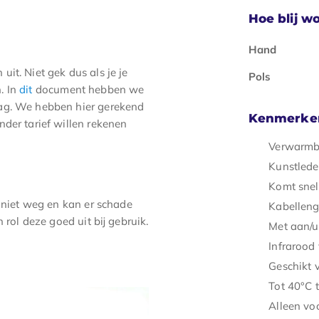
Hoe blij wo
Hand
it. Niet gek dus als je je
Pols
. In
dit
document hebben we
dag. We hebben hier gerekend
Kenmerke
der tarief willen rekenen
Verwarmb
Kunstlede
Komt snel
e niet weg en kan er schade
Kabelleng
 rol deze goed uit bij gebruik.
Met aan/u
Infrarood
Geschikt 
Tot 40°C 
Alleen vo