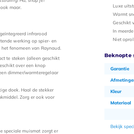
straling! Ha, snap je?
Luxe uitst
t ook maar.
Warmt sn
Geschikt 
In meerde
geïntegreerd infrarood
Niet opro
tende werking op spier- en
 en het fenomeen van Raynaud.
Beknopte s
ct te steken (alleen geschikt
beschikt over een knop
Garantie
 een dimmer/warmteregelaar
Afmetinge
ige doek. Haal de stekker
Kleur
akmiddel. Zorg er ook voor
Materiaal
Bekijk speci
ze speciale muismat zorgt er