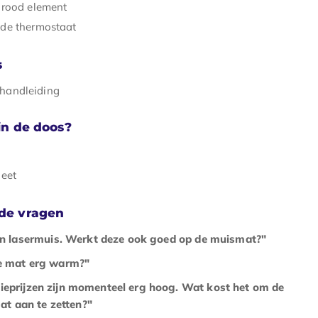
arood element
de thermostaat
s
shandleiding
 in de doos?
heet
lde vragen
en lasermuis. Werkt deze ook goed op de muismat?"
e mat erg warm?"
ieprijzen zijn momenteel erg hoog. Wat kost het om de
t aan te zetten?"