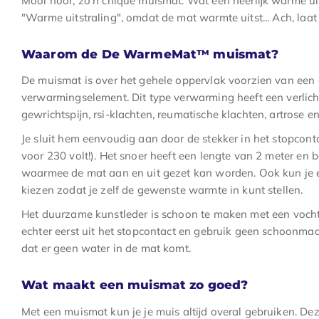
Mooi hoor, zo'n chique muismat. Wat een heerlijk warme uit
"Warme uitstraling", omdat de mat warmte uitst... Ach, laa
Waarom de De WarmeMat™ muismat?
De muismat is over het gehele oppervlak voorzien van een 
verwarmingselement. Dit type verwarming heeft een verlich
gewrichtspijn, rsi-klachten, reumatische klachten, artrose
Je sluit hem eenvoudig aan door de stekker in het stopconta
voor 230 volt!). Het snoer heeft een lengte van 2 meter en 
waarmee de mat aan en uit gezet kan worden. Ook kun je
kiezen zodat je zelf de gewenste warmte in kunt stellen.
Het duurzame kunstleder is schoon te maken met een vocht
echter eerst uit het stopcontact en gebruik geen schoonma
dat er geen water in de mat komt.
Wat maakt een muismat zo goed?
Met een muismat kun je je muis altijd overal gebruiken. De