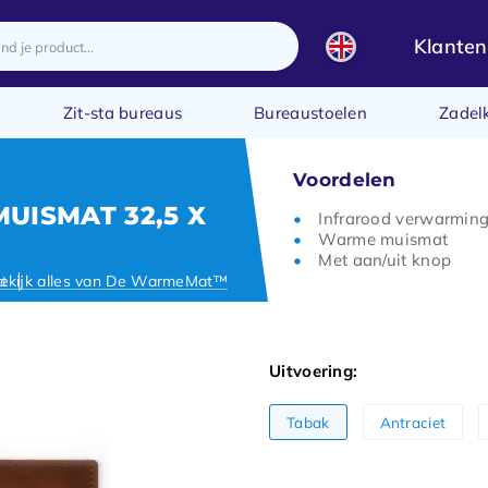
Klanten
Zit-sta bureaus
Bureaustoelen
Zadel
Voordelen
ISMAT 32,5 X
Infrarood verwarmin
Warme muismat
Met aan/uit knop
ct
ekijk alles van De WarmeMat™
Uitvoering:
Tabak
Antraciet