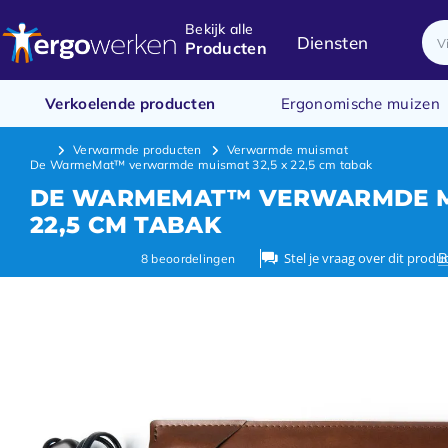
Bekijk alle
Diensten
Producten
Verkoelende producten
Ergonomische muizen
Verwarmde producten
Verwarmde muismat
De WarmeMat™ verwarmde muismat 32,5 x 22,5 cm tabak
DE WARMEMAT™ VERWARMDE MU
22,5 CM TABAK
Stel je vraag over dit produ
B
8
beoordelingen