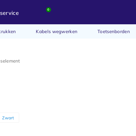
0
service
krukken
Kabels wegwerken
Toetsenborden
gselement
Zwart