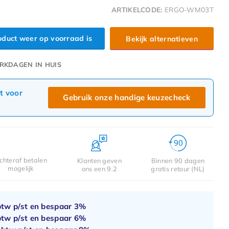
ARTIKELCODE:
ERGO-WM03T
roduct weer op voorraad is
Bekijk alternatieven
RKDAGEN IN HUIS
ct voor
Gebruik onze handige keuzecheck
chteraf betalen
Klanten geven
Binnen 90 dagen
mogelijk
ons een 9.2
gratis retour (NL)
btw p/st en bespaar
3%
btw p/st en bespaar
6%