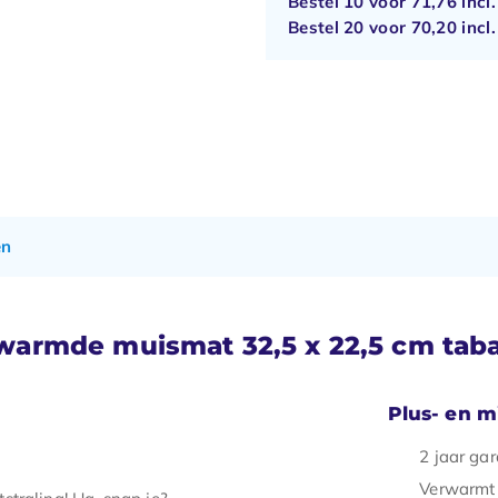
Bestel 10 voor
71,76
incl
Bestel 20 voor
70,20
incl
en
armde muismat 32,5 x 22,5 cm tab
Plus- en 
2 jaar ga
Verwarmt