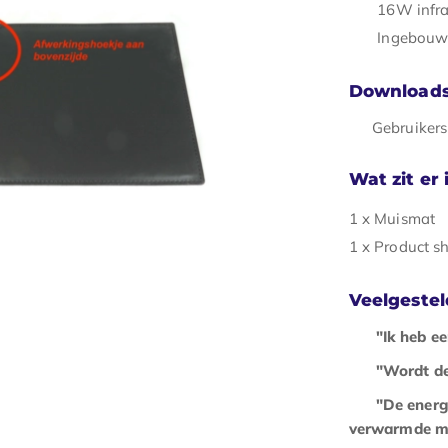
16W infr
Ingebouw
Download
Gebruiker
Wat zit er
1 x Muismat
1 x Product s
Veelgeste
"Ik heb e
"Wordt d
"De energ
verwarmde ma