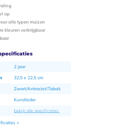
raling
el op
voor alle typen muizen
re kleuren verkrijgbaar
lbaar
pecificaties
2 jaar
n
32,5 x 22,5 cm
Zwart/Antraciet/Tabak
Kunstleder
bekijk alle specificaties
ficaties >