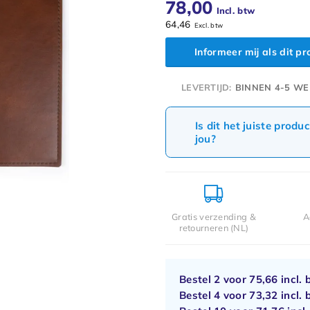
78,00
Incl. btw
64,46
Excl. btw
Informeer mij als dit p
LEVERTIJD:
BINNEN 4-5 WE
Is dit het juiste produ
jou?
Gratis verzending &
A
retourneren (NL)
Bestel 2 voor
75,66
incl. 
Bestel 4 voor
73,32
incl. 