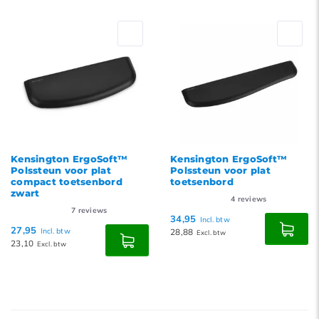
Meest bekeken
Nieuwste producten
Laagste prijs
Hoogste prijs
Kensington ErgoSoft™
Kensington ErgoSoft™
Polssteun voor plat
Polssteun voor plat
compact toetsenbord
toetsenbord
zwart
4
reviews
7
reviews
34,95
Incl. btw
27,95
Incl. btw
28,88
Excl. btw
23,10
Excl. btw