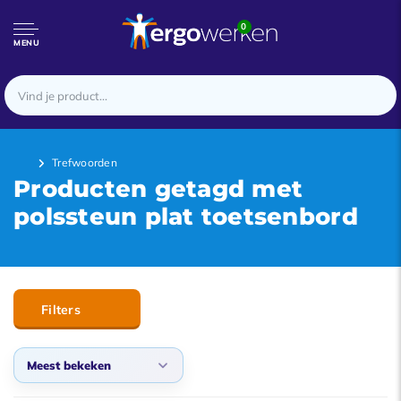
0
MENU
Trefwoorden
Producten getagd met
polssteun plat toetsenbord
Filters
Meest bekeken