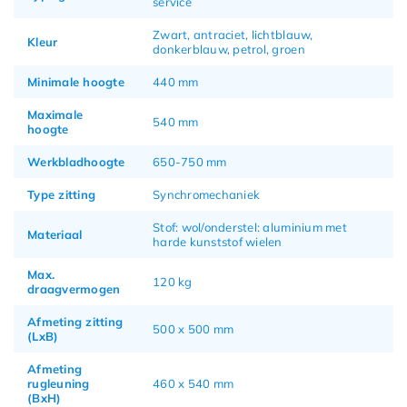
service
Zwart, antraciet, lichtblauw,
Kleur
donkerblauw, petrol, groen
Minimale hoogte
440 mm
Maximale
540 mm
hoogte
Werkbladhoogte
650-750 mm
Type zitting
Synchromechaniek
Stof: wol/onderstel: aluminium met
Materiaal
harde kunststof wielen
Max.
120 kg
draagvermogen
Afmeting zitting
500 x 500 mm
(LxB)
Afmeting
rugleuning
460 x 540 mm
(BxH)