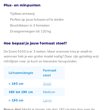
Plus- en minpunten
Tijdloos ontwerp
Perfect op jouw lichaam af te stellen
Beschikbaar in 3 formaten
Draagvermogen tot 120 kg
Hoe bepaal je jouw formaat stoel?
De Score 5100 is er 3 maten. Maar wanneer kies je small en
wanneer heb je een groter model nodig? Daar zijn gelukkig wat
richtlijnen voor. Je kunt ze hieronder terugvinden.
Formaat
Lichaamslengte
stoel
< 160 cm
Small
160 tot 190 cm
Medium
> 190 cm
Large
Bonus tips!
Mocht je langer zijn dan 182 cm kies dan voor de