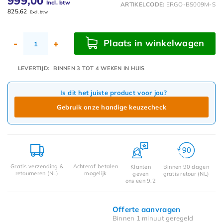
999,00
Incl. btw
ARTIKELCODE:
ERGO-BS009M-S
825,62
Excl. btw
Plaats in winkelwagen
-
+
LEVERTIJD:
BINNEN 3 TOT 4 WEKEN IN HUIS
Is dit het juiste product voor jou?
Gebruik onze handige keuzecheck
Gratis verzending &
Achteraf betalen
Klanten
Binnen 90 dagen
retourneren (NL)
mogelijk
geven
gratis retour (NL)
ons een 9.2
Offerte aanvragen
Binnen 1 minuut geregeld