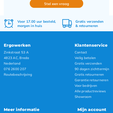
Stel een vraag
Voor 17.00 uur besteld,
Gratis
verzenden
morgen in huis
&
retourneren
Ergowerken
Klantenservice
Zinkstraat 53 A
Contact
4823 AC, Breda
Veilig betalen
Nederland
Gratis verzenden
076 2600 207
90 dagen zichttermijn
Routebeschrijving
Gratis retourneren
Garantie retourneren
Voor bedrijven
Alle productreviews
Showroom
Meer informatie
Mijn account