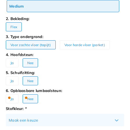
Medium
2. Bekleding:
Flex
3. Type ondergrond:
Voor zachte vloer (tapijt)
Voor harde vloer (parket)
4. Hoofdsteun:
Ja
Nee
5. Schuifzitting:
Ja
Nee
6. Opblaasbare lumbaalsteun:
Ja
Nee
Stofkleur:
*
Maak een keuze