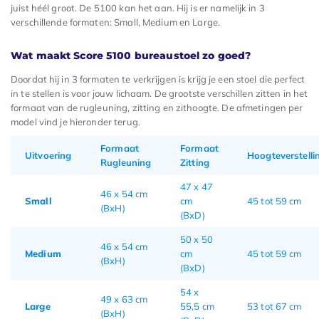
juist héél groot. De 5100 kan het aan. Hij is er namelijk in 3
verschillende formaten: Small, Medium en Large.
Wat maakt Score 5100 bureaustoel zo goed?
Doordat hij in 3 formaten te verkrijgen is krijg je een stoel die perfect
in te stellen is voor jouw lichaam. De grootste verschillen zitten in het
formaat van de rugleuning, zitting en zithoogte. De afmetingen per
model vind je hieronder terug.
Formaat
Formaat
Uitvoering
Hoogteverstelli
Rugleuning
Zitting
47 x 47
46 x 54 cm
Small
cm
45 tot 59 cm
(BxH)
(BxD)
50 x 50
46 x 54 cm
Medium
cm
45 tot 59 cm
(BxH)
(BxD)
54 x
49 x 63 cm
Large
55,5 cm
53 tot 67 cm
(BxH)