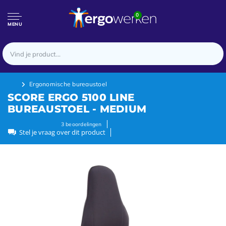
0
MENU
Ergonomische bureaustoel
SCORE ERGO 5100 LINE
BUREAUSTOEL - MEDIUM
3
beoordelingen
Stel je vraag over dit product