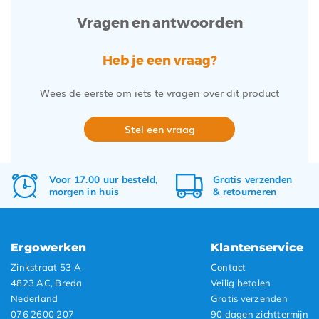
Vragen en antwoorden
Heb je een vraag?
Wees de eerste om iets te vragen over dit product
Stel een vraag
Voor 17.00 uur besteld,
Gratis
verzenden
morgen in huis
&
retourneren
Ergowerken
Klantenservice
Zinkstraat 53 A
Contact
4823 AC, Breda
Veilig betalen
Nederland
Gratis verzenden
076 2600 207
90 dagen zichttermijn