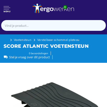
0
MENU
Voetensteun
Verstelbaar schommel plateau
SCORE ATLANTIC VOETENSTEUN
0
beoordelingen
Stel je vraag over dit product