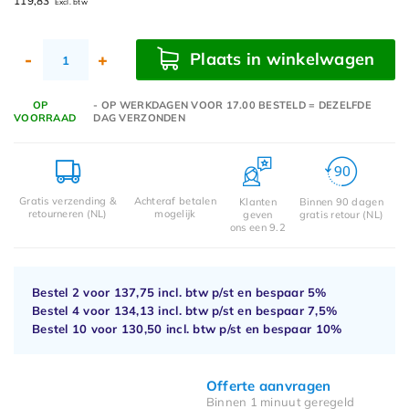
119,83
Excl. btw
Plaats in winkelwagen
-
+
OP
- OP WERKDAGEN VOOR 17.00 BESTELD = DEZELFDE
VOORRAAD
DAG VERZONDEN
Gratis verzending &
Achteraf betalen
Klanten
Binnen 90 dagen
retourneren (NL)
mogelijk
geven
gratis retour (NL)
ons een 9.2
Bestel 2 voor
137,75
incl. btw p/st en bespaar
5%
Bestel 4 voor
134,13
incl. btw p/st en bespaar
7,5%
Bestel 10 voor
130,50
incl. btw p/st en bespaar
10%
Offerte aanvragen
Binnen 1 minuut geregeld