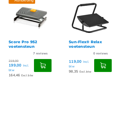
Aanbieding
Score Pro 952
Sun-Flex® Relax
voetensteun
voetensteun
7
reviews
0
reviews
219,00
119,00
Incl.
199,00
Incl.
btw
btw
98,35
Excl. btw
164,46
Excl. btw