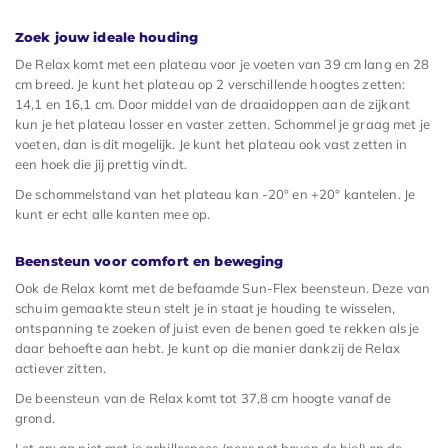
Zoek jouw ideale houding
De Relax komt met een plateau voor je voeten van 39 cm lang en 28
cm breed. Je kunt het plateau op 2 verschillende hoogtes zetten:
14,1 en 16,1 cm. Door middel van de draaidoppen aan de zijkant
kun je het plateau losser en vaster zetten. Schommel je graag met je
voeten, dan is dit mogelijk. Je kunt het plateau ook vast zetten in
een hoek die jij prettig vindt.
De schommelstand van het plateau kan -20° en +20° kantelen. Je
kunt er echt alle kanten mee op.
Beensteun voor comfort en beweging
Ook de Relax komt met de befaamde Sun-Flex beensteun. Deze van
schuim gemaakte steun stelt je in staat je houding te wisselen,
ontspanning te zoeken of juist even de benen goed te rekken als je
daar behoefte aan hebt. Je kunt op die manier dankzij de Relax
actiever zitten.
De beensteun van de Relax komt tot 37,8 cm hoogte vanaf de
grond.
Let op: ga niet met je achillespees (pees net boven de hiel) op de