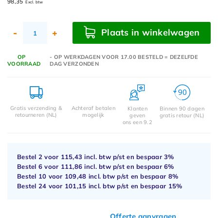
98,35
Excl. btw
Plaats in winkelwagen
-
+
OP
- OP WERKDAGEN VOOR 17.00 BESTELD = DEZELFDE
VOORRAAD
DAG VERZONDEN
Gratis verzending &
Achteraf betalen
Klanten
Binnen 90 dagen
retourneren (NL)
mogelijk
geven
gratis retour (NL)
ons een 9.2
Bestel 2 voor
115,43
incl. btw p/st en bespaar
3%
Bestel 6 voor
111,86
incl. btw p/st en bespaar
6%
Bestel 10 voor
109,48
incl. btw p/st en bespaar
8%
Bestel 24 voor
101,15
incl. btw p/st en bespaar
15%
Offerte aanvragen