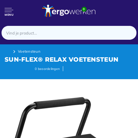
0
MENU
Voetensteun
SUN-FLEX® RELAX VOETENSTEUN
0
beoordelingen