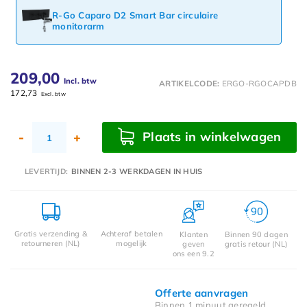
R-Go Caparo D2 Smart Bar circulaire
monitorarm
209,00
Incl. btw
ARTIKELCODE:
ERGO-RGOCAPDB
172,73
Excl. btw
Plaats in winkelwagen
-
+
LEVERTIJD:
BINNEN 2-3 WERKDAGEN IN HUIS
Gratis verzending &
Achteraf betalen
Klanten
Binnen 90 dagen
retourneren (NL)
mogelijk
geven
gratis retour (NL)
ons een 9.2
Offerte aanvragen
Binnen 1 minuut geregeld