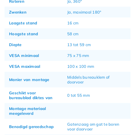
Roteren
Ja, 360°
Zwenken
Ja, maximaal 180°
Laagste stand
16 cm
Hoogste stand
58 cm
Diepte
13 tot 59 cm
VESA minimaal
75 x 75 mm
VESA maximaal
100 x 100 mm
Middels bureauklem of
Manier van montage
doorvoer
Geschikt voor
0 tot 55 mm
bureaublad diktes van
Montage materiaal
meegeleverd
Gatenzaag om gat te boren
Benodigd gereedschap
voor doorvoer