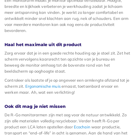
Een monitorarm maakt je monitor optimaal verstelbaar. Hoogte,
breedte en kijkhoek verbeteren je werkhouding zodat je lichaam
meer ontspanning kan vinden. Je werkt zo langer comfortabel en
ontwikkelt minder snel klachten aan rug, nek of schouders. Een arm
voor meerdere monitoren kan ook nog eens de productiviteit
bevorderen.
Haal het maximale uit dit product
Zorg ervoor dat je in een goede rechte houding op je stoel zit. Zet het
scherm vervolgens kaarsrecht ten opzichte van je bureau en
beweeg de monitor omhoog tot de bovenste rand van het
beeldscherm op ooghoogte staat.
Controleer als laatste of je op ongeveer een armlengte afstand tot je
scherm zit.
Ergonomische muis
ernaast, toetsenbord ervoor en
werken maar. Ah, wat een verlichting!
Ook dit mag je niet missen
De R-Go monitorarmen zijn met oog voor de natuur ontwikkeld. Zo
zijn alle materialen volledig recyclebaar. Verder heeft R-Go per
product een LCA laten opstellen door
Ecochain
waar productie,
transport en “end-of-life” in acht is genomen. Aan de hand van het