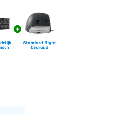
+
delijk
Standard Right
isch
bedraad
bord
rechtshandig