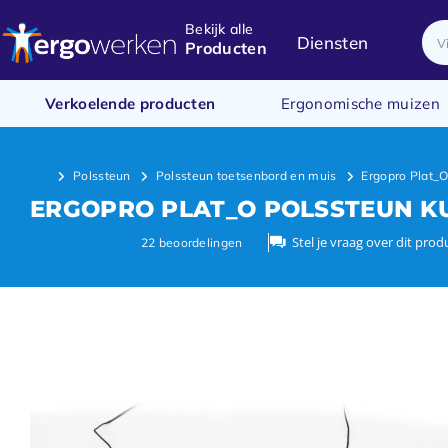
Bekijk alle
Diensten
Producten
Verkoelende producten
Ergonomische muizen
Polssteun
Polssteun toetsenbord en muis
Ergopro Plat_O
ERGOPRO PLAT_O POLSSTEUN K
Stel je vraag over dit prod
22
beoordelingen