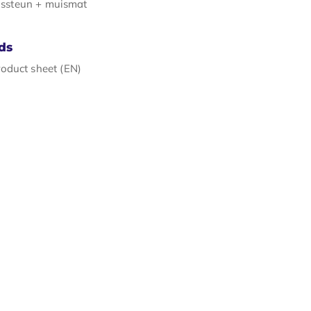
lssteun + muismat
ds
oduct sheet (EN)