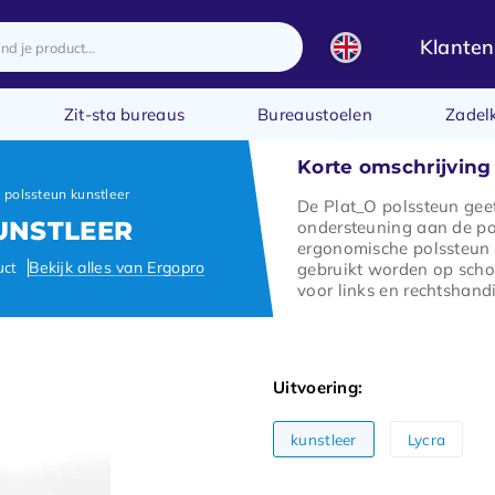
Klanten
Zit-sta bureaus
Bureaustoelen
Zadel
Korte omschrijving
 polssteun kunstleer
De Plat_O polssteun gee
UNSTLEER
ondersteuning aan de po
ergonomische polssteun
uct
Bekijk alles van Ergopro
gebruikt worden op scho
voor links en rechtshand
Uitvoering:
kunstleer
Lycra