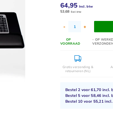
64,95
Incl. btw
53,68
Excl. btw
-
+
OP
- OP WERKD
VOORRAAD
VERZONDE
Gratis verzending &
A
retourneren (NL)
Bestel 2 voor
61,70
incl. 
Bestel 5 voor
58,46
incl. 
Bestel 10 voor
55,21
incl