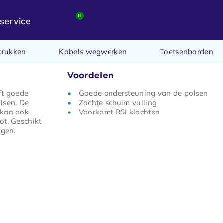
0
service
krukken
Kabels wegwerken
Toetsenborden
Voordelen
ft goede
Goede ondersteuning van de polsen
lsen. De
Zachte schuim vulling
 kan ook
Voorkomt RSI klachten
ot. Geschikt
igen.