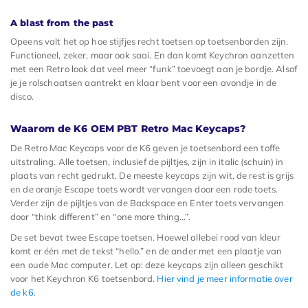
A blast from the past
Opeens valt het op hoe stijfjes recht toetsen op toetsenborden zijn.
Functioneel, zeker, maar ook saai. En dan komt Keychron aanzetten
met een Retro look dat veel meer “funk” toevoegt aan je bordje. Alsof
je je rolschaatsen aantrekt en klaar bent voor een avondje in de
disco.
Waarom de K6 OEM PBT Retro Mac Keycaps?
De Retro Mac Keycaps voor de K6 geven je toetsenbord een toffe
uitstraling. Alle toetsen, inclusief de pijltjes, zijn in italic (schuin) in
plaats van recht gedrukt. De meeste keycaps zijn wit, de rest is grijs
en de oranje Escape toets wordt vervangen door een rode toets.
Verder zijn de pijltjes van de Backspace en Enter toets vervangen
door “think different” en “one more thing…”.
De set bevat twee Escape toetsen. Hoewel allebei rood van kleur
komt er één met de tekst “hello.” en de ander met een plaatje van
een oude Mac computer. Let op: deze keycaps zijn alleen geschikt
voor het Keychron K6 toetsenbord.
Hier vind je meer informatie over
de k6
.