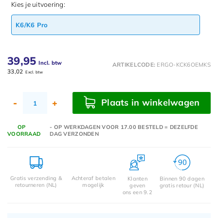
Kies je uitvoering:
K6/K6 Pro
39,95
Incl. btw
ARTIKELCODE:
ERGO-KCK6OEMKS
33,02
Excl. btw
Plaats in winkelwagen
-
+
OP
- OP WERKDAGEN VOOR 17.00 BESTELD = DEZELFDE
VOORRAAD
DAG VERZONDEN
Gratis verzending &
Achteraf betalen
Klanten
Binnen 90 dagen
retourneren (NL)
mogelijk
geven
gratis retour (NL)
ons een 9.2