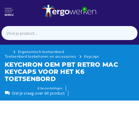
0
MENU
Ergonomisch toetsenbord
Toetsenbord toebehoren en accessoires
Keycaps
KEYCHRON OEM PBT RETRO MAC
KEYCAPS VOOR HET K6
TOETSENBORD
6
beoordelingen
Stel je vraag over dit product