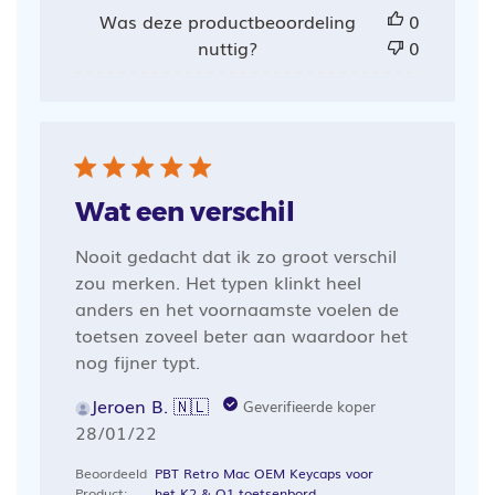
Was deze productbeoordeling
0
nuttig?
0
Wat een verschil
Nooit gedacht dat ik zo groot verschil
zou merken. Het typen klinkt heel
anders en het voornaamste voelen de
toetsen zoveel beter aan waardoor het
nog fijner typt.
Jeroen B. 🇳🇱
Geverifieerde koper
Publicatiedatum
28/01/22
Beoordeeld
PBT Retro Mac OEM Keycaps voor
Product:
het K2 & Q1 toetsenbord