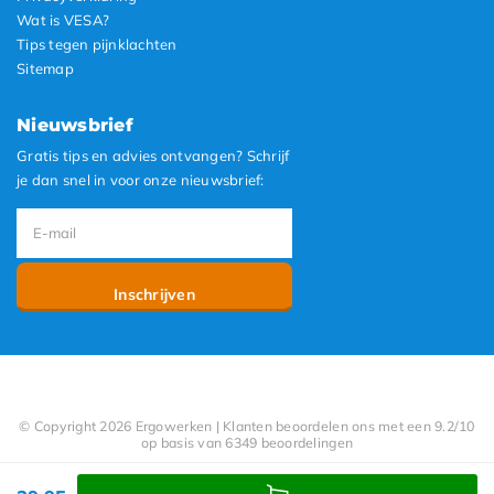
Wat is VESA?
Tips tegen pijnklachten
Sitemap
Nieuwsbrief
Gratis tips en advies ontvangen? Schrijf
je dan snel in voor onze nieuwsbrief:
Inschrijven
© Copyright 2026 Ergowerken | Klanten beoordelen ons met een 9.2/10
op basis van 6349 beoordelingen