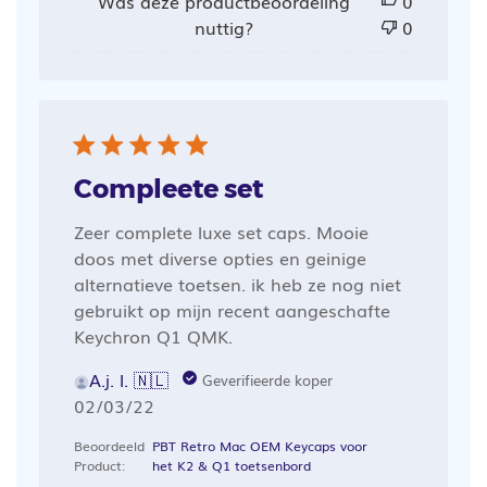
Was deze productbeoordeling
0
nuttig?
0
Compleete set
Zeer complete luxe set caps. Mooie
doos met diverse opties en geinige
alternatieve toetsen. ik heb ze nog niet
gebruikt op mijn recent aangeschafte
Keychron Q1 QMK.
A.j. l. 🇳🇱
Geverifieerde koper
Publicatiedatum
02/03/22
Beoordeeld
PBT Retro Mac OEM Keycaps voor
Product:
het K2 & Q1 toetsenbord