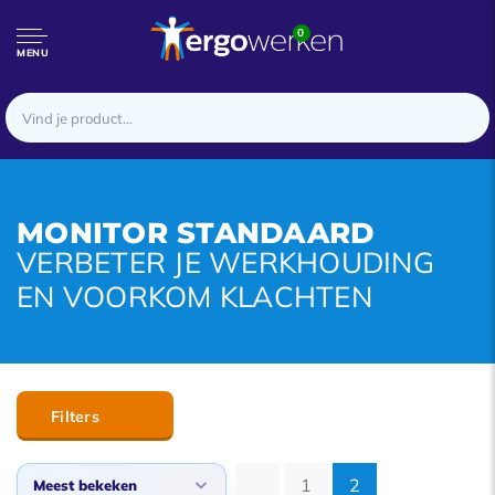
0
MENU
MONITOR STANDAARD
VERBETER JE WERKHOUDING
EN VOORKOM KLACHTEN
Filters
1
2
Meest bekeken