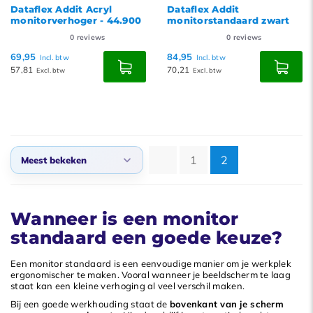
Dataflex Addit Acryl
Dataflex Addit
monitorverhoger - 44.900
monitorstandaard zwart
0
reviews
0
reviews
69,95
84,95
Incl. btw
Incl. btw
57,81
70,21
Excl. btw
Excl. btw
1
2
Meest bekeken
Standaard
Wanneer is een monitor
Meest bekeken
standaard een goede keuze?
Nieuwste producten
Laagste prijs
Een monitor standaard is een eenvoudige manier om je werkplek
ergonomischer te maken. Vooral wanneer je beeldscherm te laag
Hoogste prijs
staat kan een kleine verhoging al veel verschil maken.
Bij een goede werkhouding staat de
bovenkant van je scherm