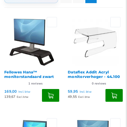
Standaard
Meest bekeken
Nieuwste producten
Laagste prijs
Hoogste prijs
Fellowes Hana™
Dataflex Addit Acryl
monitorstandaard zwart
monitorverhoger - 44.100
1
reviews
0
reviews
169,00
59,95
Incl. btw
Incl. btw
139,67
49,55
Excl. btw
Excl. btw