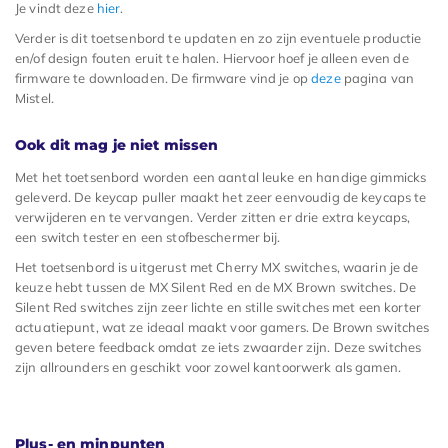
Je vindt deze
hier
.
Verder is dit toetsenbord te updaten en zo zijn eventuele productie
en/of design fouten eruit te halen. Hiervoor hoef je alleen even de
firmware te downloaden. De firmware vind je op
deze
pagina van
Mistel.
Ook dit mag je niet missen
Met het toetsenbord worden een aantal leuke en handige gimmicks
geleverd. De keycap puller maakt het zeer eenvoudig de keycaps te
verwijderen en te vervangen. Verder zitten er drie extra keycaps,
een switch tester en een stofbeschermer bij.
Het toetsenbord is uitgerust met Cherry MX switches, waarin je de
keuze hebt tussen de MX Silent Red en de MX Brown switches. De
Silent Red switches zijn zeer lichte en stille switches met een korter
actuatiepunt, wat ze ideaal maakt voor gamers. De Brown switches
geven betere feedback omdat ze iets zwaarder zijn. Deze switches
zijn allrounders en geschikt voor zowel kantoorwerk als gamen.
Plus- en minpunten