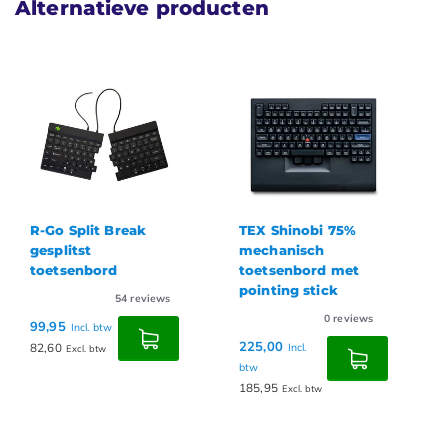
Alternatieve producten
R-Go Split Break
TEX Shinobi 75%
gesplitst
mechanisch
toetsenbord
toetsenbord met
pointing stick
54
reviews
0
reviews
99,95
Incl. btw
225,00
82,60
Incl.
Excl. btw
btw
185,95
Excl. btw