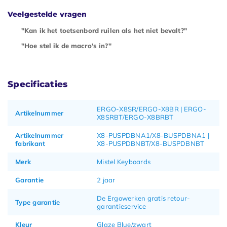
Veelgestelde vragen
"Kan ik het toetsenbord ruilen als het niet bevalt?"
"Hoe stel ik de macro's in?"
Specificaties
ERGO-X8SR/ERGO-X8BR | ERGO-
Artikelnummer
X8SRBT/ERGO-X8BRBT
Artikelnummer
X8-PUSPDBNA1/X8-BUSPDBNA1 |
fabrikant
X8-PUSPDBNBT/X8-BUSPDBNBT
Merk
Mistel Keyboards
Garantie
2 jaar
De Ergowerken gratis retour-
Type garantie
garantieservice
Kleur
Glaze Blue/zwart