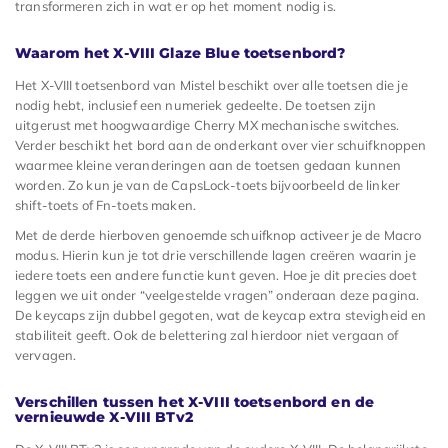
transformeren zich in wat er op het moment nodig is.
Waarom het X-VIII Glaze Blue toetsenbord?
Het X-VIII toetsenbord van Mistel beschikt over alle toetsen die je
nodig hebt, inclusief een numeriek gedeelte. De toetsen zijn
uitgerust met hoogwaardige Cherry MX mechanische switches.
Verder beschikt het bord aan de onderkant over vier schuifknoppen
waarmee kleine veranderingen aan de toetsen gedaan kunnen
worden. Zo kun je van de CapsLock-toets bijvoorbeeld de linker
shift-toets of Fn-toets maken.
Met de derde hierboven genoemde schuifknop activeer je de Macro
modus. Hierin kun je tot drie verschillende lagen creëren waarin je
iedere toets een andere functie kunt geven. Hoe je dit precies doet
leggen we uit onder “veelgestelde vragen” onderaan deze pagina.
De keycaps zijn dubbel gegoten, wat de keycap extra stevigheid en
stabiliteit geeft. Ook de belettering zal hierdoor niet vergaan of
vervagen.
Verschillen tussen het X-VIII toetsenbord en de
vernieuwde X-VIII BTv2