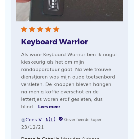
Keyboard Warrior
Als ware Keyboard Warrior ben ik nogal
kieskeurig als het om mijn
randapparatuur gaat. Na vele trouwe
dienstjaren was mijn oude toetsenbord
versleten. De knoppen bleven hangen
na menig koffie overschot en de
lettertjes waren eraf gesleten, dus
blind...
Lees meer
Cees V. 🇳🇱
Geverifieerde koper
Publicatiedatum
23/12/21
Dagen In Gebruik:
Meer dan 8 dagen