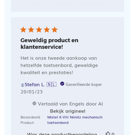
Geweldig product en
klantenservice!
Het is onze tweede aankoop van
hetzelfde toetsenbord, geweldige
kwaliteit en prestaties!
Stefan L. 🇳🇱
Geverifieerde koper
Publicatiedatum
20/01/23
Vertaald van Engels door AI
Bekijk origineel
Beoordeeld
Mistel X-VIII Nimitz mechanisch
Product:
toetsenbord
Was deze productbeoordeling
0