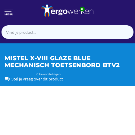
0
MENU
MISTEL X-VIII GLAZE BLUE
MECHANISCH TOETSENBORD BTV2
0
beoordelingen
Stel je vraag over dit product