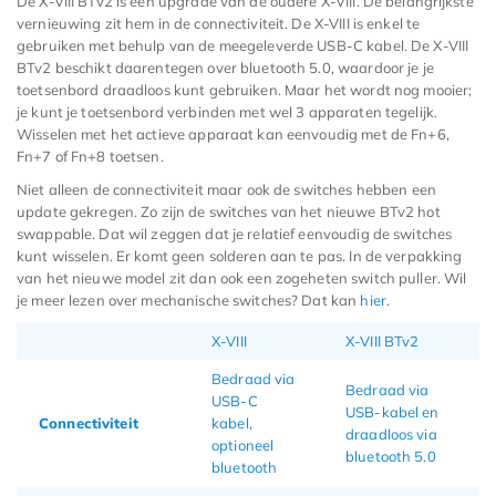
De X-VIII BTv2 is een upgrade van de oudere X-VIII. De belangrijkste
vernieuwing zit hem in de connectiviteit. De X-VIII is enkel te
gebruiken met behulp van de meegeleverde USB-C kabel. De X-VIII
BTv2 beschikt daarentegen over bluetooth 5.0, waardoor je je
toetsenbord draadloos kunt gebruiken. Maar het wordt nog mooier;
je kunt je toetsenbord verbinden met wel 3 apparaten tegelijk.
Wisselen met het actieve apparaat kan eenvoudig met de Fn+6,
Fn+7 of Fn+8 toetsen.
Niet alleen de connectiviteit maar ook de switches hebben een
update gekregen. Zo zijn de switches van het nieuwe BTv2 hot
swappable. Dat wil zeggen dat je relatief eenvoudig de switches
kunt wisselen. Er komt geen solderen aan te pas. In de verpakking
van het nieuwe model zit dan ook een zogeheten switch puller. Wil
je meer lezen over mechanische switches? Dat kan
hier
.
X-VIII
X-VIII BTv2
Bedraad via
Bedraad via
USB-C
USB-kabel en
Connectiviteit
kabel,
draadloos via
optioneel
bluetooth 5.0
bluetooth