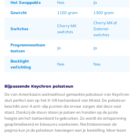
Hot Swappable
Nee
Ja
Gewicht
1100 gram
1300 gram
Cherry MX of
Cherry MX
Switches
Gateron
switches
switches
Programmeerbare
Ja
Ja
toetsen
Backlight
Nee
Nee
verlichting
Bijpassende Keychron polssteun
De van Amerikaans walnoothout gemaakte polssteun van Keychron
sluit perfect aan op het X-VIII toetsenbord van Mistel. De polssteun
beschikt over 4 anti-slip punten die ervoor zorgen dat deze vast
staat. Dankzij de steun staan je polsen en handen op de juiste
hoogte om het toetsenbord te gebruiken. Zo wordt de ontspanning
geoptimaliseerd en blessures voorkomen. Rechtsbovenaan de
pagina kun je de polssteun toevoegen aan je bestelling. Meer lezen