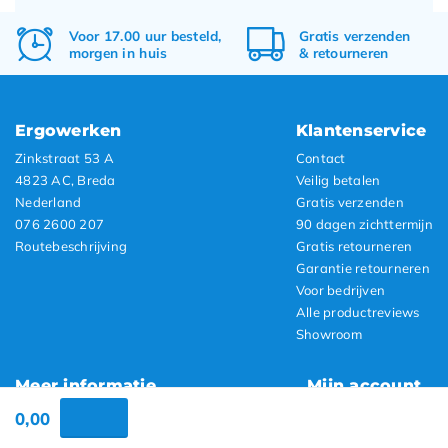
Voor 17.00 uur besteld,
Gratis
verzenden
morgen in huis
&
retourneren
Ergowerken
Klantenservice
Zinkstraat 53 A
Contact
4823 AC, Breda
Veilig betalen
Nederland
Gratis verzenden
076 2600 207
90 dagen zichttermijn
Routebeschrijving
Gratis retourneren
Garantie retourneren
Voor bedrijven
Alle productreviews
Showroom
Meer informatie
Mijn account
Over ons
Registreren
0,00
Algemene voorwaarden
Inloggen