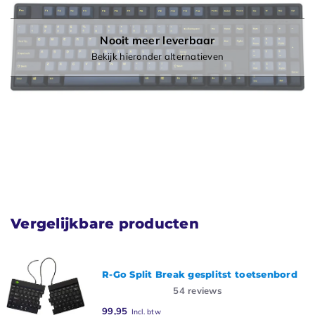
Nooit meer leverbaar
Bekijk hieronder alternatieven
Vergelijkbare producten
R-Go Split Break gesplitst toetsenbord
54
reviews
99,95
Incl. btw