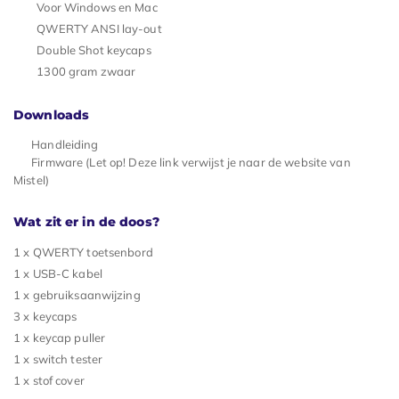
Voor Windows en Mac
QWERTY ANSI lay-out
Double Shot keycaps
1300 gram zwaar
Downloads
Handleiding
Firmware (Let op! Deze link verwijst je naar de website van
Mistel)
Wat zit er in de doos?
1 x QWERTY toetsenbord
1 x USB-C kabel
1 x gebruiksaanwijzing
3 x keycaps
1 x keycap puller
1 x switch tester
1 x stof cover