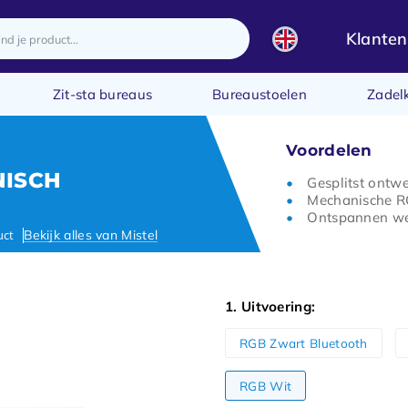
Klanten
Zit-sta bureaus
Bureaustoelen
Zadel
Voordelen
NISCH
Gesplitst ontw
Mechanische R
Ontspannen w
uct
Bekijk alles van Mistel
1. Uitvoering:
RGB Zwart Bluetooth
RGB Wit