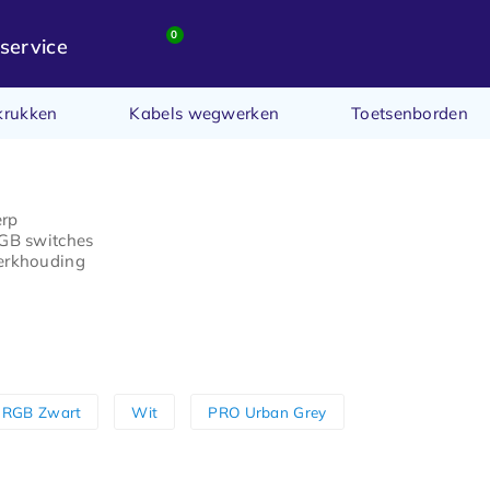
0
service
krukken
Kabels wegwerken
Toetsenborden
erp
GB switches
erkhouding
RGB Zwart
Wit
PRO Urban Grey