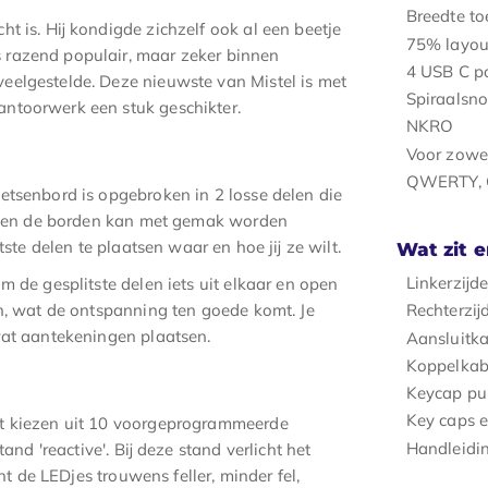
Breedte t
t is. Hij kondigde zichzelf ook al een beetje
75% layou
 razend populair, maar zeker binnen
4 USB C p
eelgestelde. Deze nieuwste van Mistel is met
Spiraalsno
ntoorwerk een stuk geschikter.
NKRO
Voor zowe
QWERTY, C
etsenbord is opgebroken in 2 losse delen die
tussen de borden kan met gemak worden
ste delen te plaatsen waar en hoe jij ze wilt.
Wat zit e
Linkerzijd
m de gesplitste delen iets uit elkaar en open
en, wat de ontspanning ten goede komt. Je
Rechterzij
wat aantekeningen plaatsen.
Aansluitk
Koppelkab
Keycap pul
Key caps e
nt kiezen uit 10 voorgeprogrammeerde
Handleidi
and 'reactive'. Bij deze stand verlicht het
nt de LEDjes trouwens feller, minder fel,