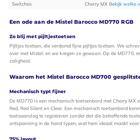
Switches
Cherry MX
Bekijk welke 
Een ode aan de Mistel Barocco MD770 RGB
Zo blij met pijltjestoetsen
Pijltjes toetsen, die verdomd fijne pijltjes toetsen. We sch
over met Mistel, en we kregen ze gewoon. Op de MD770, re
zaligheid.
Waarom het Mistel Barocco MD700 gesplitst
Mechanisch typt fijner
De MD770 is een mechanisch toetsenbord met Cherry MX swi
Red, Red Silent en Clear. Een mechanisch toetsenbord ken
toetsaanslag te registreren zonder dat die betreffende toets
ontspanning in de hand typen, wat hem ideaal maakt voor 
75% layout