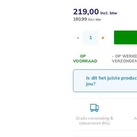
219,00
Incl. btw
180,99
Excl. btw
-
+
OP
- OP WERKD
VOORRAAD
VERZONDE
Is dit het juiste produ
jou?
Gratis verzending &
A
retourneren (NL)