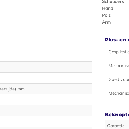
Schouders
Hand
Pols
Arm
Plus- en
Gesplitst
Mechanisc
Goed voor
hterzijde) mm
Mechanisc
Beknopte
Garantie