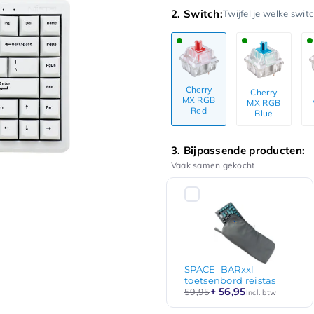
2. Switch:
Twijfel je welke swit
Cherry
Cherry
MX RGB
MX RGB
Red
Blue
3. Bijpassende producten:
Vaak samen gekocht
SPACE_BARxxl
toetsenbord reistas
+ 56,95
59,95
Incl. btw