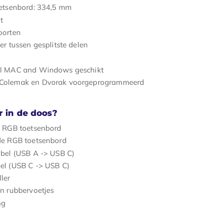
oetsenbord: 334,5 mm
t
oorten
er tussen gesplitste delen
l MAC and Windows geschikt
olemak en Dvorak voorgeprogrammeerd
r in de doos?
e RGB toetsenbord
de RGB toetsenbord
abel (USB A -> USB C)
el (USB C -> USB C)
ler
n rubbervoetjes
ng