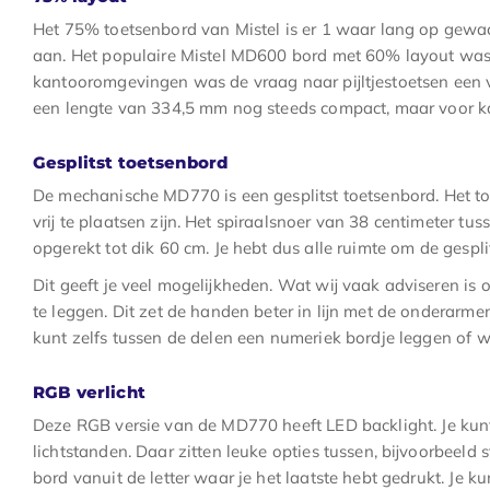
Het 75% toetsenbord van Mistel is er 1 waar lang op gewach
aan. Het populaire Mistel MD600 bord met 60% layout was
kantooromgevingen was de vraag naar pijltjestoetsen een v
een lengte van 334,5 mm nog steeds compact, maar voor ka
Gesplitst toetsenbord
De mechanische MD770 is een gesplitst toetsenbord. Het to
vrij te plaatsen zijn. Het spiraalsnoer van 38 centimeter 
opgerekt tot dik 60 cm. Je hebt dus alle ruimte om de gesplit
Dit geeft je veel mogelijkheden. Wat wij vaak adviseren is o
te leggen. Dit zet de handen beter in lijn met de onderarm
kunt zelfs tussen de delen een numeriek bordje leggen of 
RGB verlicht
Deze RGB versie van de MD770 heeft LED backlight. Je ku
lichtstanden. Daar zitten leuke opties tussen, bijvoorbeeld st
bord vanuit de letter waar je het laatste hebt gedrukt. Je ku