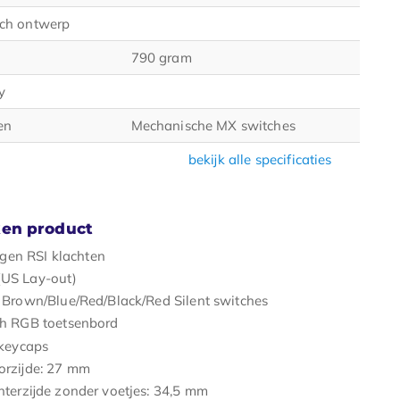
ch ontwerp
790 gram
y
en
Mechanische MX switches
bekijk alle specificaties
en product
tegen RSI klachten
US Lay-out)
Brown/Blue/Red/Black/Red Silent switches
h RGB toetsenbord
 keycaps
orzijde: 27 mm
terzijde zonder voetjes: 34,5 mm