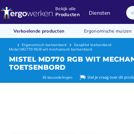
Bekijk alle
Diensten
Producten
Verkoelende producten
Ergonomische muizen
Ergonomisch toetsenbord
Gesplitst toetsenbord
Mistel MD770 RGB wit mechanisch toetsenbord
MISTEL MD770 RGB WIT MECHA
TOETSENBORD
Stel je vraag over dit prod
45
beoordelingen