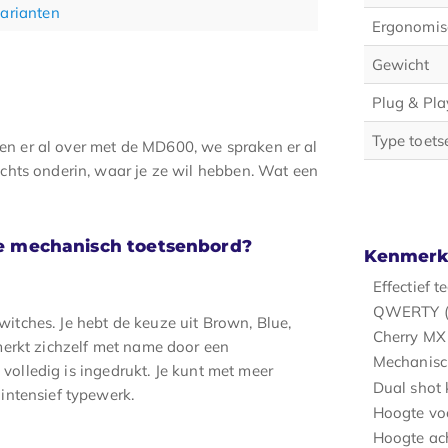
varianten
Ergonomis
Gewicht
Plug & Pla
Type toets
reven er al over met de MD600, we spraken er al
chts onderin, waar je ze wil hebben. Wat een
e mechanisch toetsenbord?
Kenmerk
Effectief 
QWERTY (
tches. Je hebt de keuze uit Brown, Blue,
Cherry MX 
merkt zichzelf met name door een
Mechanisc
 volledig is ingedrukt. Je kunt met meer
Dual shot
intensief typewerk.
Hoogte vo
Hoogte ach