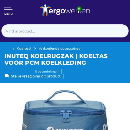
0
MENU
Koelvest
Verkoelende accessoires
INUTEQ KOELRUGZAK | KOELTAS
VOOR PCM KOELKLEDING
0
beoordelingen
Stel je vraag over dit product