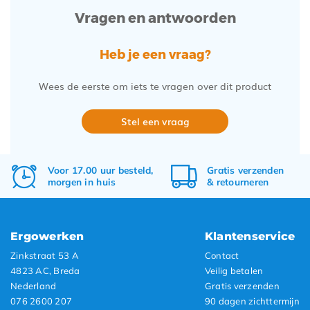
Vragen en antwoorden
Heb je een vraag?
Wees de eerste om iets te vragen over dit product
Stel een vraag
Voor 17.00 uur besteld,
Gratis
verzenden
morgen in huis
&
retourneren
Ergowerken
Klantenservice
Zinkstraat 53 A
Contact
4823 AC, Breda
Veilig betalen
Nederland
Gratis verzenden
076 2600 207
90 dagen zichttermijn