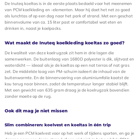
De Inuteq koeltas is in de eerste plaats bedoeld voor het meenemen
van PCM koelkleding en -elementen. Maar hij doet het net zo goed
als lunchtas of op een dag naar het park of strand. Met een geschat
binnenvolume van ca. 15 liter past er comfortabel wat eten en
drinken in, naast je koelpacks.
Wat maakt de Inuteq koelkleding koeltas zo goed?
De kwaliteit van deze koelrugzak zit hem in drie lagen die
samenwerken. De buitenlaag van 1680D polyester is dik, slijtvast en
waterdicht — ideaal als je de koeltas op een nat terras of nat gras
zet. De middelste laag van PM-schuim isoleert de inhoud van de
buitenwarmte. En de binnenvoering van aluminiumfolie kaatst de
kou terug naar binnen, zodat de temperatuur langer stabiel blijft.
Met een gewicht van 635 gram draag je de koelrugzak bovendien
zonder moeite op de rug.
Ook dit mag je niet missen
Slim combineren: koelvest en koeltas in één trip
Heb je een PCM koelvest voor op het werk of tijdens sporten, en ga je