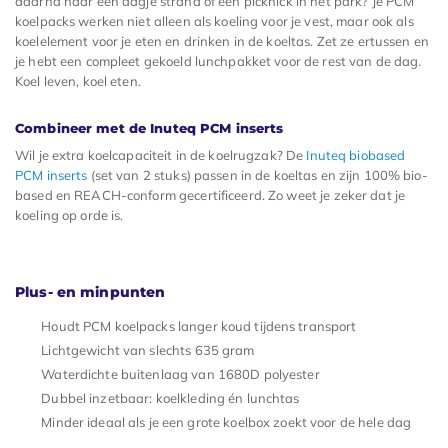
daarna naar een dagje strand of een picknick in het park? Je PCM
koelpacks werken niet alleen als koeling voor je vest, maar ook als
koelelement voor je eten en drinken in de koeltas. Zet ze ertussen en
je hebt een compleet gekoeld lunchpakket voor de rest van de dag.
Koel leven, koel eten.
Combineer met de Inuteq PCM inserts
Wil je extra koelcapaciteit in de koelrugzak? De
Inuteq biobased
PCM inserts
(set van 2 stuks) passen in de koeltas en zijn 100% bio-
based en REACH-conform gecertificeerd. Zo weet je zeker dat je
koeling op orde is.
Plus- en minpunten
Houdt PCM koelpacks langer koud tijdens transport
Lichtgewicht van slechts 635 gram
Waterdichte buitenlaag van 1680D polyester
Dubbel inzetbaar: koelkleding én lunchtas
Minder ideaal als je een grote koelbox zoekt voor de hele dag