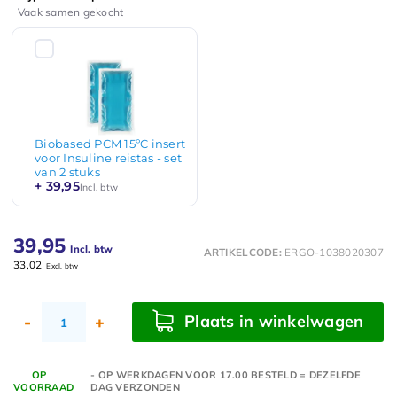
Vaak samen gekocht
Biobased PCM 15ºC insert
voor Insuline reistas - set
van 2 stuks
+ 39,95
Incl. btw
39,95
Incl. btw
ARTIKELCODE:
ERGO-1038020307
33,02
Excl. btw
Plaats in winkelwagen
-
+
OP
- OP WERKDAGEN VOOR 17.00 BESTELD = DEZELFDE
VOORRAAD
DAG VERZONDEN