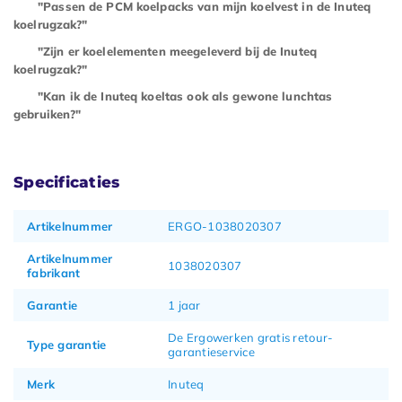
"Passen de PCM koelpacks van mijn koelvest in de Inuteq
koelrugzak?"
"Zijn er koelelementen meegeleverd bij de Inuteq
koelrugzak?"
"Kan ik de Inuteq koeltas ook als gewone lunchtas
gebruiken?"
Specificaties
Artikelnummer
ERGO-1038020307
Artikelnummer
1038020307
fabrikant
Garantie
1 jaar
De Ergowerken gratis retour-
Type garantie
garantieservice
Merk
Inuteq