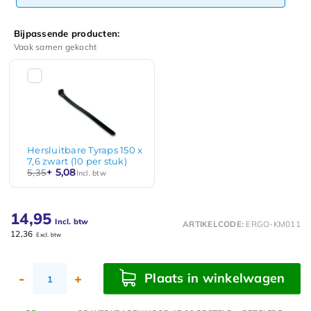
Bijpassende producten:
Vaak samen gekocht
Hersluitbare Tyraps 150 x
7,6 zwart (10 per stuk)
+ 5,08
5,35
Incl. btw
14,95
Incl. btw
ARTIKELCODE:
ERGO-KM011
12,36
Excl. btw
Plaats in winkelwagen
-
+