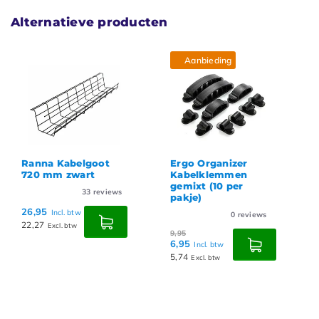
Alternatieve producten
Aanbieding
Ranna Kabelgoot
Ergo Organizer
720 mm zwart
Kabelklemmen
gemixt (10 per
33
reviews
pakje)
26,95
Incl. btw
0
reviews
22,27
Excl. btw
9,95
6,95
Incl. btw
5,74
Excl. btw