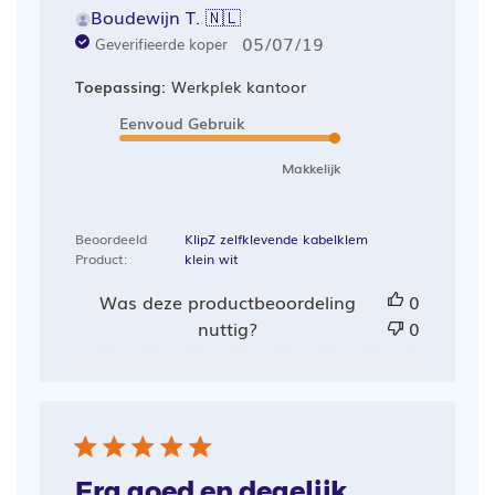
Boudewijn T. 🇳🇱
Publicatiedatum
05/07/19
Geverifieerde koper
Toepassing:
Werkplek kantoor
Eenvoud Gebruik
Makkelijk
Beoordeeld
KlipZ zelfklevende kabelklem
Product:
klein wit
Was deze productbeoordeling
0
nuttig?
0
Erg goed en degelijk