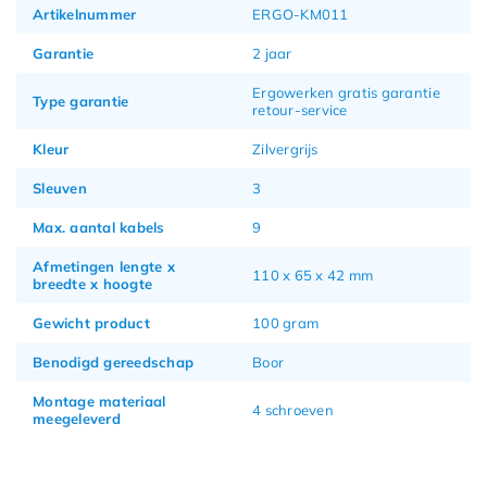
Artikelnummer
ERGO-KM011
Garantie
2 jaar
Ergowerken gratis garantie
Type garantie
retour-service
Kleur
Zilvergrijs
Sleuven
3
Max. aantal kabels
9
Afmetingen lengte x
110 x 65 x 42 mm
breedte x hoogte
Gewicht product
100 gram
Benodigd gereedschap
Boor
Montage materiaal
4 schroeven
meegeleverd