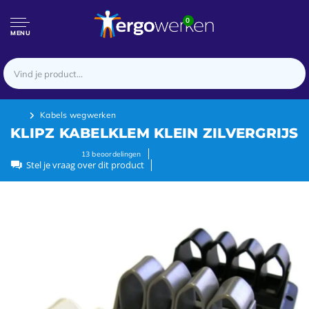
0
MENU
Kabels wegwerken
KLIPZ KABELKLEM KLEIN ZILVERGRIJS
13
beoordelingen
Stel je vraag over dit product