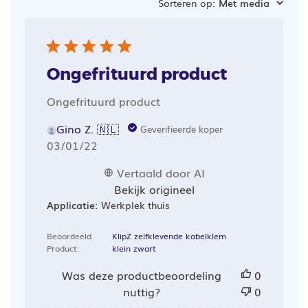
Sorteren op
:
Met media
zoeken
Ongefrituurd product
Ongefrituurd product
Gino Z. 🇳🇱
Geverifieerde koper
Publicatiedatum
03/01/22
Vertaald door AI
Bekijk origineel
Applicatie:
Werkplek thuis
Beoordeeld
KlipZ zelfklevende kabelklem
Product:
klein zwart
Was deze productbeoordeling
0
nuttig?
0