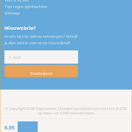
Wat is VESA?
Tips tegen pijnklachten
Sitemap
Nieuwsbrief
Gratis tips en advies ontvangen? Schrijf
je dan snel in voor onze nieuwsbrief:
Inschrijven
© Copyright 2026 Ergowerken | Klanten beoordelen ons met een 9.2/10
op basis van 6349 beoordelingen
6,95