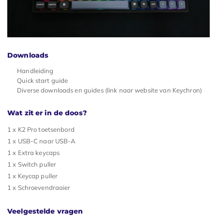
Downloads
Handleiding
Quick start guide
Diverse downloads en guides (link naar website van Keychron)
Wat zit er in de doos?
1 x K2 Pro toetsenbord
1 x USB-C naar USB-A
1 x Extra keycaps
1 x Switch puller
1 x Keycap puller
1 x Schroevendraaier
Veelgestelde vragen