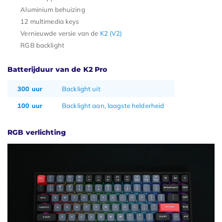
Aluminium behuizing
12 multimedia keys
Vernieuwde versie van de
K2 (V2)
RGB backlight
Batterijduur van de K2 Pro
300 uur
Backlight uit
100 uur
Backlight aan, laagste helderheid
RGB verlichting