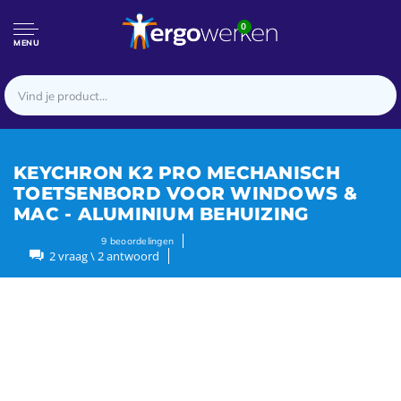
0
MENU
KEYCHRON K2 PRO MECHANISCH
TOETSENBORD VOOR WINDOWS &
MAC - ALUMINIUM BEHUIZING
9
beoordelingen
2 vraag \ 2 antwoord