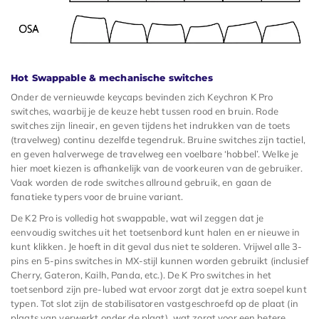
Hot Swappable & mechanische switches
Onder de vernieuwde keycaps bevinden zich Keychron K Pro
switches, waarbij je de keuze hebt tussen rood en bruin. Rode
switches zijn lineair, en geven tijdens het indrukken van de toets
(travelweg) continu dezelfde tegendruk. Bruine switches zijn tactiel,
en geven halverwege de travelweg een voelbare ‘hobbel’. Welke je
hier moet kiezen is afhankelijk van de voorkeuren van de gebruiker.
Vaak worden de rode switches allround gebruik, en gaan de
fanatieke typers voor de bruine variant.
De K2 Pro is volledig hot swappable, wat wil zeggen dat je
eenvoudig switches uit het toetsenbord kunt halen en er nieuwe in
kunt klikken. Je hoeft in dit geval dus niet te solderen. Vrijwel alle 3-
pins en 5-pins switches in MX-stijl kunnen worden gebruikt (inclusief
Cherry, Gateron, Kailh, Panda, etc.). De K Pro switches in het
toetsenbord zijn pre-lubed wat ervoor zorgt dat je extra soepel kunt
typen. Tot slot zijn de stabilisatoren vastgeschroefd op de plaat (in
plaats van verwerkt onder de plaat), wat zorgt voor een betere