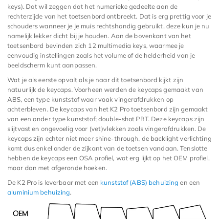
keys). Dat wil zeggen dat het numerieke gedeelte aan de
rechterzijde van het toetsenbord ontbreekt. Dat is erg prettig voor je
schouders wanneer je je muis rechtshandig gebruikt, deze kun je nu
namelijk lekker dicht bij je houden. Aan de bovenkant van het
toetsenbord bevinden zich 12 multimedia keys, waarmee je
eenvoudig instellingen zoals het volume of de helderheid van je
beeldscherm kunt aanpassen.
Wat je als eerste opvalt als je naar dit toetsenbord kijkt zijn
natuurlijk de keycaps. Voorheen werden de keycaps gemaakt van
ABS, een type kunststof waar vaak vingerafdrukken op
achterbleven. De keycaps van het K2 Pro toetsenbord zijn gemaakt
van een ander type kunststof; double-shot PBT. Deze keycaps zijn
slijtvast en ongevoelig voor (vet)vlekken zoals vingerafdrukken. De
keycaps zijn echter niet meer shine-through, de backlight verlichting
komt dus enkel onder de zijkant van de toetsen vandaan. Tenslotte
hebben de keycaps een OSA profiel, wat erg lijkt op het OEM profiel,
maar dan met afgeronde hoeken.
De K2 Pro is leverbaar met een
kunststof (ABS) behuizing
en een
aluminium behuizing
.