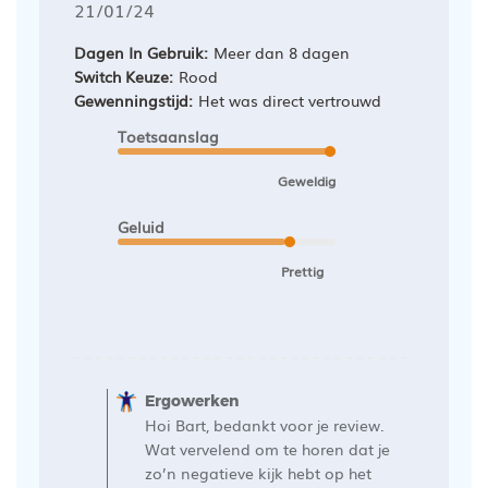
Publicatiedatum
21/01/24
Dagen In Gebruik:
Meer dan 8 dagen
Switch Keuze:
Rood
Gewenningstijd:
Het was direct vertrouwd
Toetsaanslag
Geweldig
Geluid
Prettig
Opmerkingen
van
Ergowerken
de
Hoi Bart, bedankt voor je review.
winkelier
Wat vervelend om te horen dat je
op
zo’n negatieve kijk hebt op het