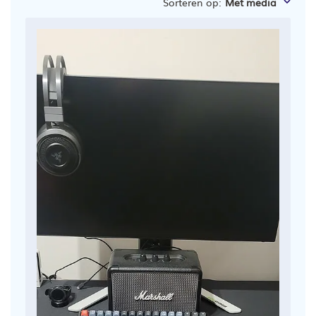
Sorteren op
:
Met media
zoeken