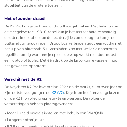
stabiliteit van de grotere toetsen.
Met of zonder draad
De K2 Pro kun je bedraad of draadloos gebruiken. Met behulp van
de meegeleverde USB-C kabel kun je het toetsenbord eenvoudig
opladen. In de tabel aan de rechterzijde van de pagina kun je de
batterijduur terugvinden. Draadloos verbinden gaat eenvoudig met
behulp van bluetooth 5.1. Verbinden kan met wel drie apparaten
tegelijk, handig wanneer je op een desktop werkt met daarnaast
een laptop of tablet. Met één druk op de knop kun je wisselen naar
het gewenste apparaat.
Verschil met de K2
De Keychron K2 Pro kwam eind 2022 op de markt, ruim twee jaar na
zijn laatste voorganger; de
K2 (V2)
. Keychron heeft ervoor gekozen
om de K2 Pro volledig opnieuw te ontwerpen. De volgende
verbeteringen hebben plaatsgevonden:
• Mogelijkheid macro's instellen met behulp van VIA/QMK
• Langere batterijduur
• RGB naar beneden gericht (voorheen naar boven)