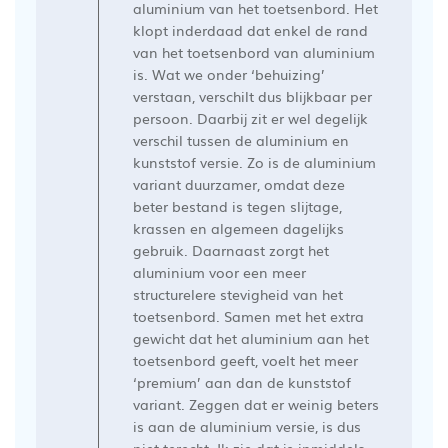
aluminium van het toetsenbord. Het
een
klopt inderdaad dat enkel de rand
recensie
van het toetsenbord van aluminium
van
is. Wat we onder ‘behuizing’
Ergowerken
verstaan, verschilt dus blijkbaar per
op
persoon. Daarbij zit er wel degelijk
Mon
verschil tussen de aluminium en
Jan
kunststof versie. Zo is de aluminium
22
variant duurzamer, omdat deze
2024
beter bestand is tegen slijtage,
krassen en algemeen dagelijks
gebruik. Daarnaast zorgt het
aluminium voor een meer
structurelere stevigheid van het
toetsenbord. Samen met het extra
gewicht dat het aluminium aan het
toetsenbord geeft, voelt het meer
‘premium’ aan dan de kunststof
variant. Zeggen dat er weinig beters
is aan de aluminium versie, is dus
niet terecht. Ik zie dat je inmiddels