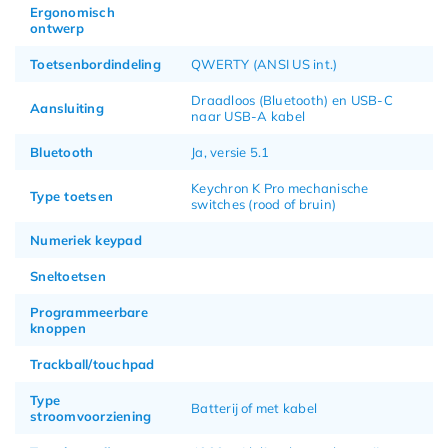
Ergonomisch
ontwerp
Toetsenbordindeling
QWERTY (ANSI US int.)
Draadloos (Bluetooth) en USB-C
Aansluiting
naar USB-A kabel
Bluetooth
Ja, versie 5.1
Keychron K Pro mechanische
Type toetsen
switches (rood of bruin)
Numeriek keypad
Sneltoetsen
Programmeerbare
knoppen
Trackball/touchpad
Type
Batterij of met kabel
stroomvoorziening