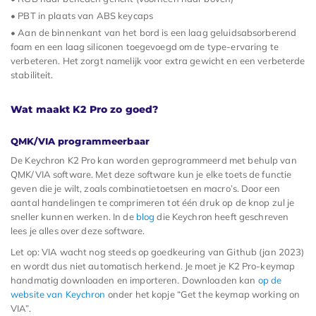
• PBT in plaats van ABS keycaps
• Aan de binnenkant van het bord is een laag geluidsabsorberend
foam en een laag siliconen toegevoegd om de type-ervaring te
verbeteren. Het zorgt namelijk voor extra gewicht en een verbeterde
stabiliteit.
Wat maakt K2 Pro zo goed?
QMK/VIA programmeerbaar
De Keychron K2 Pro kan worden geprogrammeerd met behulp van
QMK/VIA software. Met deze software kun je elke toets de functie
geven die je wilt, zoals combinatietoetsen en macro’s. Door een
aantal handelingen te comprimeren tot één druk op de knop zul je
sneller kunnen werken. In de
blog
die Keychron heeft geschreven
lees je alles over deze software.
Let op: VIA wacht nog steeds op goedkeuring van Github (jan 2023)
en wordt dus niet automatisch herkend. Je moet je K2 Pro-keymap
handmatig downloaden en importeren. Downloaden kan
op de
website van Keychron
onder het kopje “Get the keymap working on
VIA”.