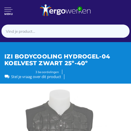
0
MENU
IZI BODYCOOLING HYDROGEL-04
KOELVEST ZWART 25º-40º
3
beoordelingen
Stel je vraag over dit product