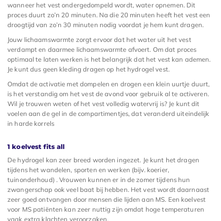
wanneer het vest ondergedompeld wordt, water opnemen. Dit
proces duurt zo’n 20 minuten. Na die 20 minuten heeft het vest een
droogtijd van zo’n 30 minuten nodig voordat je hem kunt dragen.
Jouw lichaamswarmte zorgt ervoor dat het water uit het vest
verdampt en daarmee lichaamswarmte afvoert. Om dat proces
optimaal te laten werken is het belangrijk dat het vest kan ademen.
Je kunt dus geen kleding dragen op het hydrogel vest.
Omdat de activatie met dompelen en drogen een klein uurtje duurt,
is het verstandig om het vest de avond voor gebruik al te activeren.
Wil je trouwen weten of het vest volledig watervrij is? Je kunt dit
voelen aan de gel in de compartimentjes, dat veranderd uiteindelijk
in harde korrels
1 koelvest fits all
De hydrogel kan zeer breed worden ingezet. Je kunt het dragen
tijdens het wandelen, sporten en werken (bijv. koerier,
tuinonderhoud) . Vrouwen kunnen er in de zomer tijdens hun
zwangerschap ook veel baat bij hebben. Het vest wordt daarnaast
zeer goed ontvangen door mensen die lijden aan MS. Een koelvest
voor MS patiënten kan zeer nuttig zijn omdat hoge temperaturen
vaak extra klachten veroorzaken.