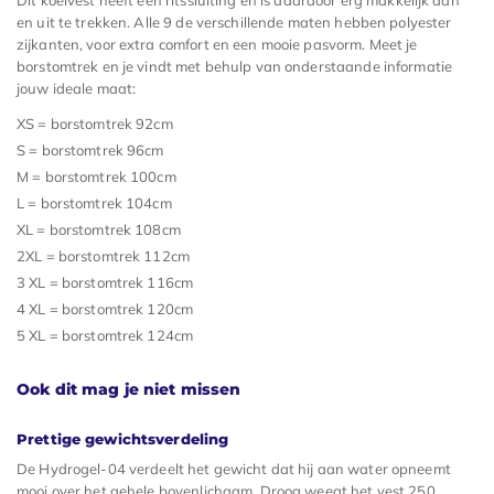
Dit koelvest heeft een ritssluiting en is daardoor erg makkelijk aan
en uit te trekken. Alle 9 de verschillende maten hebben polyester
zijkanten, voor extra comfort en een mooie pasvorm. Meet je
borstomtrek en je vindt met behulp van onderstaande informatie
jouw ideale maat:
XS = borstomtrek 92cm
S = borstomtrek 96cm
M = borstomtrek 100cm
L = borstomtrek 104cm
XL = borstomtrek 108cm
2XL = borstomtrek 112cm
3 XL = borstomtrek 116cm
4 XL = borstomtrek 120cm
5 XL = borstomtrek 124cm
Ook dit mag je niet missen
Prettige gewichtsverdeling
De Hydrogel-04 verdeelt het gewicht dat hij aan water opneemt
mooi over het gehele bovenlichaam. Droog weegt het vest 250