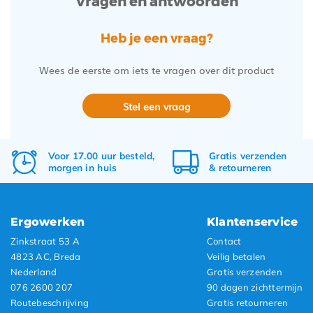
Vragen en antwoorden
Heb je een vraag?
Wees de eerste om iets te vragen over dit product
Stel een vraag
Voor 17.00 uur besteld,
Gratis
verzenden
morgen in huis
&
retourneren
Ergowerken
Klantenservice
Zinkstraat 53 A
Contact
4823 AC, Breda
Veilig betalen
Nederland
Gratis verzenden
076 2600 207
90 dagen zichttermijn
Routebeschrijving
Gratis retourneren