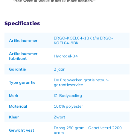
"Hoe weet ik welke maat ik moet hebben?"
Specificaties
ERGO-KOEL04-1BK t/m ERGO-
Artikelnummer
KOEL04-9BK
Artikelnummer
Hydrogel-04
fabrikant
Garantie
2 jaar
De Ergowerken gratis retour-
Type garantie
garantieservice
Merk
IZI Bodycooling
Materiaal
100% polyester
Kleur
Zwart
Droog 250 gram - Geactiveerd 2200
Gewicht vest
gram