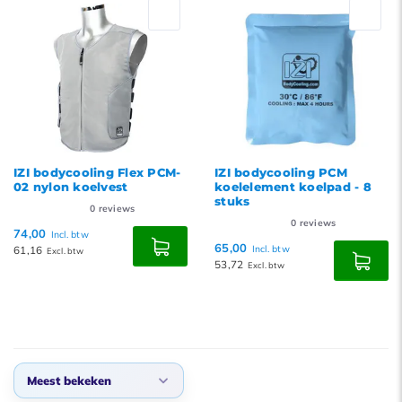
Nieuwste producten
Laagste prijs
Hoogste prijs
IZI bodycooling Flex PCM-
IZI bodycooling PCM
02 nylon koelvest
koelelement koelpad - 8
stuks
0
reviews
0
reviews
74,00
Incl. btw
65,00
61,16
Incl. btw
Excl. btw
53,72
Excl. btw
Meest bekeken