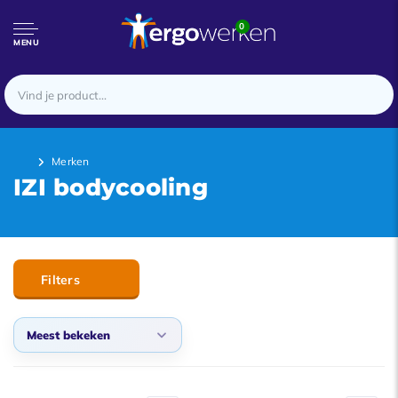
0
MENU
Merken
IZI bodycooling
Filters
Meest bekeken
Meest bekeken