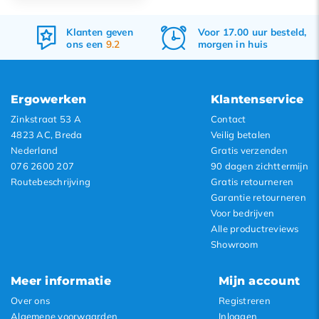
Meest bekeken
Klanten geven
Voor 17.00 uur besteld,
Nieuwste producten
ons een
9.2
morgen in huis
Laagste prijs
Hoogste prijs
Ergowerken
Klantenservice
Zinkstraat 53 A
Contact
4823 AC, Breda
Veilig betalen
Nederland
Gratis verzenden
076 2600 207
90 dagen zichttermijn
Routebeschrijving
Gratis retourneren
Garantie retourneren
Voor bedrijven
Alle productreviews
Showroom
Meer informatie
Mijn account
Over ons
Registreren
Algemene voorwaarden
Inloggen