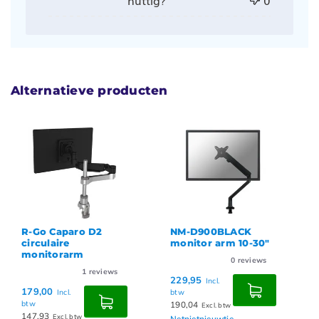
nuttig?
0
Alternatieve producten
R-Go Caparo D2
NM-D900BLACK
circulaire
monitor arm 10-30"
monitorarm
0
reviews
1
reviews
229,95
Incl.
179,00
Incl.
btw
btw
190,04
Excl. btw
147,93
Excl. btw
Netnietnieuwtje