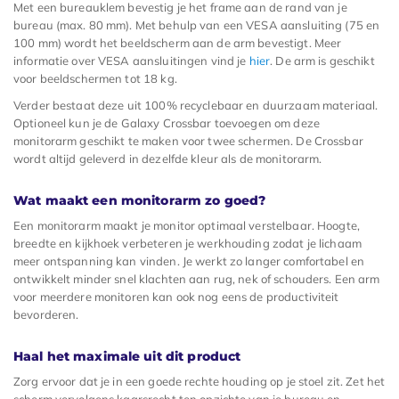
Met een bureauklem bevestig je het frame aan de rand van je
bureau (max. 80 mm). Met behulp van een VESA aansluiting (75 en
100 mm) wordt het beeldscherm aan de arm bevestigt. Meer
informatie over VESA aansluitingen vind je
hier
. De arm is geschikt
voor beeldschermen tot 18 kg.
Verder bestaat deze uit 100% recyclebaar en duurzaam materiaal.
Optioneel kun je de Galaxy Crossbar toevoegen om deze
monitorarm geschikt te maken voor twee schermen. De Crossbar
wordt altijd geleverd in dezelfde kleur als de monitorarm.
Wat maakt een monitorarm zo goed?
Een monitorarm maakt je monitor optimaal verstelbaar. Hoogte,
breedte en kijkhoek verbeteren je werkhouding zodat je lichaam
meer ontspanning kan vinden. Je werkt zo langer comfortabel en
ontwikkelt minder snel klachten aan rug, nek of schouders. Een arm
voor meerdere monitoren kan ook nog eens de productiviteit
bevorderen.
Haal het maximale uit dit product
Zorg ervoor dat je in een goede rechte houding op je stoel zit. Zet het
scherm vervolgens kaarsrecht ten opzichte van je bureau en