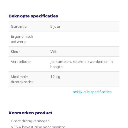
Beknopte specificaties
Garantie
5 jaar
Ergonomisch
ontwerp
Kleur
Wit
Verstelbaar
Ja; kantelen, roteren, zwenken en in
hoogte
Maximale
12 kg
draagkracht
bekijk alle specificaties
Kenmerken product
Groot draagvermogen
VESA bevestiging voor monitor