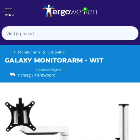
0
MENU
Monitor arm
1 monitor
GALAXY MONITORARM - WIT
2
beoordelingen
1 vraag \ 1 antwoord