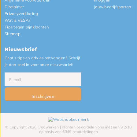
Algemene voorwaarden
Inloggen
Disclaimer
Jouw bedrijfsportaal
Privacyverklaring
Wat is VESA?
Tips tegen pijnklachten
Sitemap
Nieuwsbrief
Gratis tips en advies ontvangen? Schrijf
je dan snel in voor onze nieuwsbrief:
Inschrijven
© Copyright 2026 Ergowerken | Klanten beoordelen ons met een 9.2/10
op basis van 6349 beoordelingen