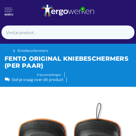
0
MENU
Kniebeschermers
FENTO ORIGINAL KNIEBESCHERMERS
(PER PAAR)
0
beoordelingen
Stel je vraag over dit product