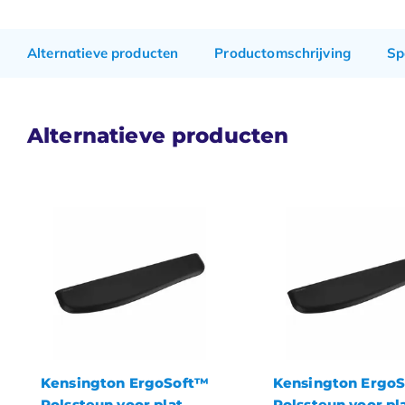
Alternatieve producten
Productomschrijving
Sp
Alternatieve producten
Kensington ErgoSoft™
Kensington Ergo
Polssteun voor plat
Polssteun voor pl