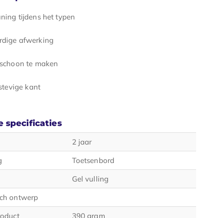
ning tijdens het typen
dige afwerking
 schoon te maken
stevige kant
 specificaties
2 jaar
g
Toetsenbord
Gel vulling
ch ontwerp
roduct
390 gram