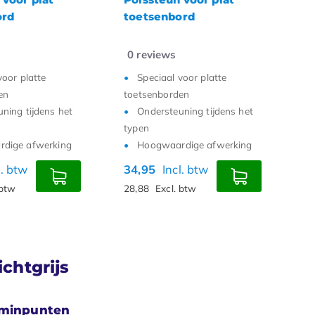
ord
toetsenbord
t
0
reviews
0
voor platte
Speciaal voor platte
en
toetsenborden
to
ning tijdens het
Ondersteuning tijdens het
typen
ty
dige afwerking
Hoogwaardige afwerking
l. btw
34,95
Incl. btw
3
 btw
28,88
Excl. btw
2
chtgrijs
 minpunten