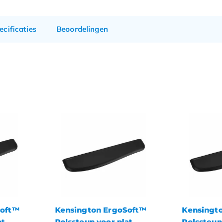
ecificaties
Beoordelingen
Soft™
Kensington ErgoSoft™
Kensingt
at
Polssteun voor plat
Polssteun