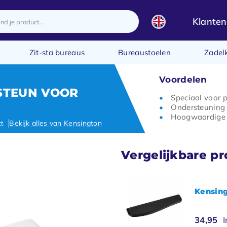
Klanten
Zit-sta bureaus
Bureaustoelen
Zadel
Voordelen
STEUN VOOR
Speciaal voor 
Ondersteuning 
Hoogwaardige 
ct
Bekijk alles van Kensington
Vergelijkbare p
Kensing
34,95
I