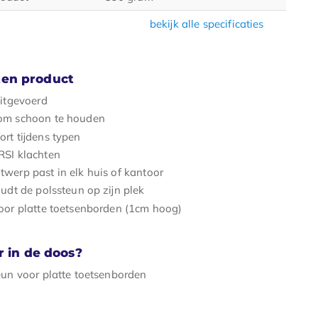
bekijk alle specificaties
en product
uitgevoerd
 om schoon te houden
ort tijdens typen
RSI klachten
werp past in elk huis of kantoor
oudt de polssteun op zijn plek
oor platte toetsenborden (1cm hoog)
r in de doos?
eun voor platte toetsenborden