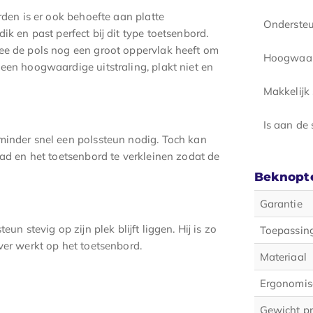
rden is er ook behoefte aan platte
Ondersteu
k en past perfect bij dit type toetsenbord.
ee de pols nog een groot oppervlak heeft om
Hoogwaar
een hoogwaardige uitstraling, plakt niet en
Makkelijk
Is aan de 
 minder snel een polssteun nodig. Toch kan
blad en het toetsenbord te verkleinen zodat de
Beknopte
Garantie
un stevig op zijn plek blijft liggen. Hij is zo
Toepassin
ver werkt op het toetsenbord.
Materiaal
Ergonomis
Gewicht p