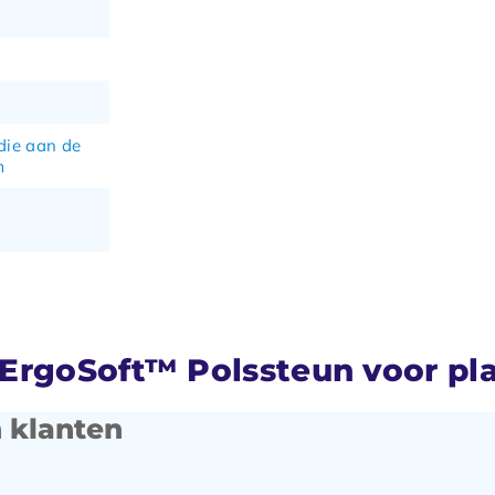
die aan de
m
rgoSoft™ Polssteun voor plat
 klanten