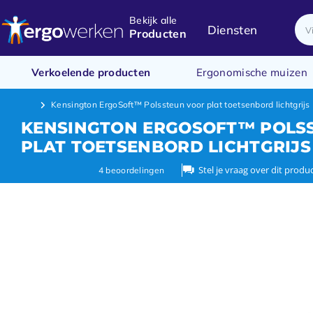
Bekijk alle
Diensten
Producten
Verkoelende producten
Ergonomische muizen
Kensington ErgoSoft™ Polssteun voor plat toetsenbord lichtgrijs
KENSINGTON ERGOSOFT™ POLS
PLAT TOETSENBORD LICHTGRIJS
Stel je vraag over dit produ
4
beoordelingen