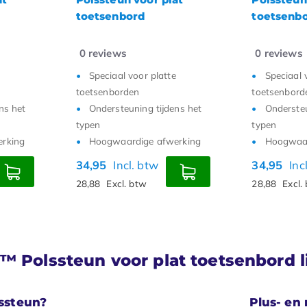
toetsenbord
toetsenb
0
reviews
0
reviews
Speciaal voor platte
Speciaal 
toetsenborden
toetsenbord
ns het
Ondersteuning tijdens het
Ondersteu
typen
typen
rking
Hoogwaardige afwerking
Hoogwaar
34,95
Incl. btw
34,95
Inc
28,88
Excl. btw
28,88
Excl.
™ Polssteun voor plat toetsenbord li
ssteun?
Plus- en