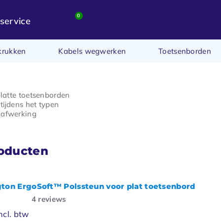
0
service
krukken
Kabels wegwerken
Toetsenborden
platte toetsenborden
tijdens het typen
afwerking
roducten
ton ErgoSoft™ Polssteun voor plat toetsenbord
4
reviews
ncl. btw