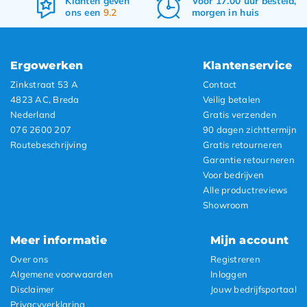
Klanten geven
Voor 17.00 uur besteld,
ons een
9.2
morgen in huis
Ergowerken
Klantenservice
Zinkstraat 53 A
Contact
4823 AC, Breda
Veilig betalen
Nederland
Gratis verzenden
076 2600 207
90 dagen zichttermijn
Routebeschrijving
Gratis retourneren
Garantie retourneren
Voor bedrijven
Alle productreviews
Showroom
Meer informatie
Mijn account
Over ons
Registreren
Algemene voorwaarden
Inloggen
Disclaimer
Jouw bedrijfsportaal
Privacyverklaring