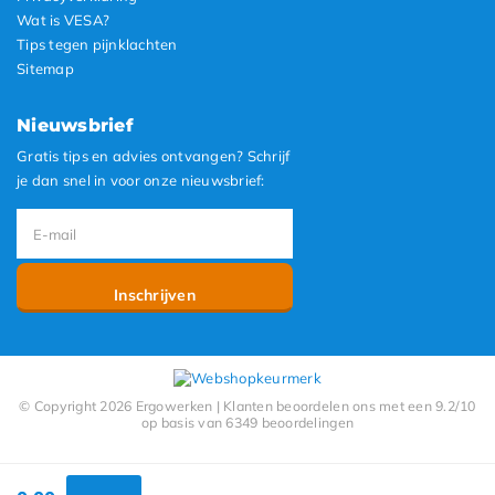
Wat is VESA?
Tips tegen pijnklachten
Sitemap
Nieuwsbrief
Gratis tips en advies ontvangen? Schrijf
je dan snel in voor onze nieuwsbrief:
Inschrijven
© Copyright 2026 Ergowerken | Klanten beoordelen ons met een 9.2/10
op basis van 6349 beoordelingen