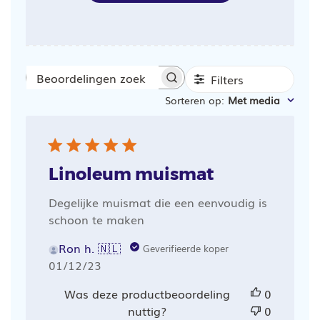
Filters
Beoordelingen
Sorteren op
:
Met media
zoeken
Linoleum muismat
Degelijke muismat die een eenvoudig is
schoon te maken
Ron h. 🇳🇱
Geverifieerde koper
Publicatiedatum
01/12/23
Was deze productbeoordeling
0
nuttig?
0