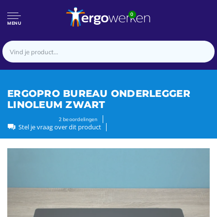
0
MENU
ERGOPRO BUREAU ONDERLEGGER
LINOLEUM ZWART
2
beoordelingen
Stel je vraag over dit product