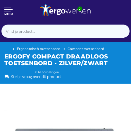
0
MENU
Ergonomisch toetsenbord
Compact toetsenbord
ERGOFY COMPACT DRAADLOOS
TOETSENBORD - ZILVER/ZWART
8
beoordelingen
Stel je vraag over dit product