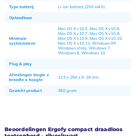
Type batterij
Li-ion batterij (250 mAh)
Oplaadbaar
Mac OS X v10.5, Mac OS X v10.6,
Mac OS X v10.7, Mac OS X v10.8,
Minimale
Mac OS X v10.9, Mac OS X v10.10,
systeemeisen
Mac OS X v10.11, Windows XP,
Windows Vista, Windows 7,
Windows 8, Windows 10
Plug & play
Afmetingen lengte x
123 x 284 x 9-18 mm
breedte x hoogte
Gewicht product
360 gram
Beoordelingen Ergofy compact draadloos
toetsenbord - zilver/zwart