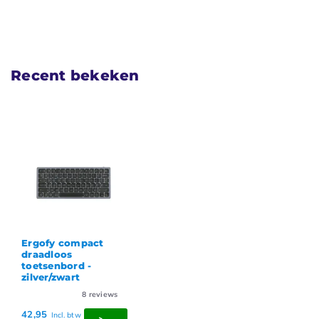
Recent bekeken
Ergofy compact
draadloos
toetsenbord -
zilver/zwart
8
reviews
42,95
Incl. btw