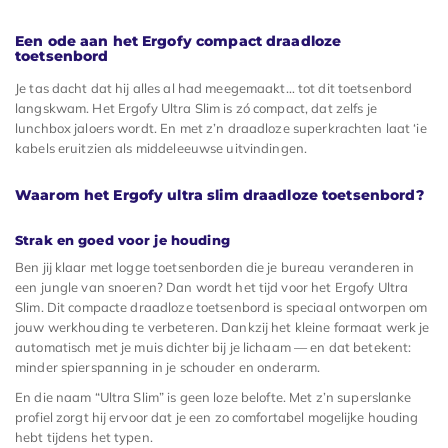
Een ode aan het Ergofy compact draadloze
toetsenbord
Je tas dacht dat hij alles al had meegemaakt… tot dit toetsenbord
langskwam. Het Ergofy Ultra Slim is zó compact, dat zelfs je
lunchbox jaloers wordt. En met z’n draadloze superkrachten laat ‘ie
kabels eruitzien als middeleeuwse uitvindingen.
Waarom het Ergofy ultra slim draadloze toetsenbord?
Strak en goed voor je houding
Ben jij klaar met logge toetsenborden die je bureau veranderen in
een jungle van snoeren? Dan wordt het tijd voor het Ergofy Ultra
Slim. Dit compacte draadloze toetsenbord is speciaal ontworpen om
jouw werkhouding te verbeteren. Dankzij het kleine formaat werk je
automatisch met je muis dichter bij je lichaam — en dat betekent:
minder spierspanning in je schouder en onderarm.
En die naam “Ultra Slim” is geen loze belofte. Met z’n superslanke
profiel zorgt hij ervoor dat je een zo comfortabel mogelijke houding
hebt tijdens het typen.