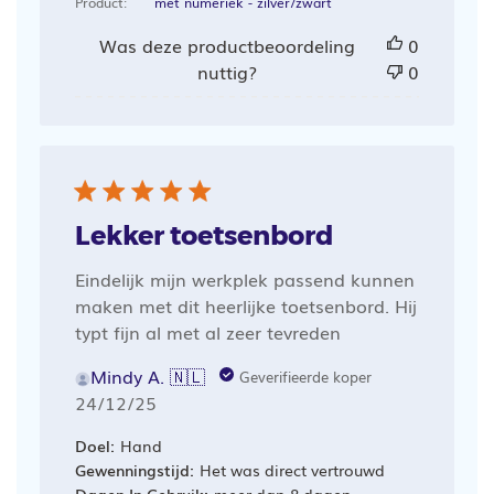
Product:
met numeriek - zilver/zwart
Was deze productbeoordeling
0
nuttig?
0
Lekker toetsenbord
Eindelijk mijn werkplek passend kunnen
maken met dit heerlijke toetsenbord. Hij
typt fijn al met al zeer tevreden
Mindy A. 🇳🇱
Geverifieerde koper
Publicatiedatum
24/12/25
Doel:
Hand
Gewenningstijd:
Het was direct vertrouwd
Dagen In Gebruik:
meer dan 8 dagen