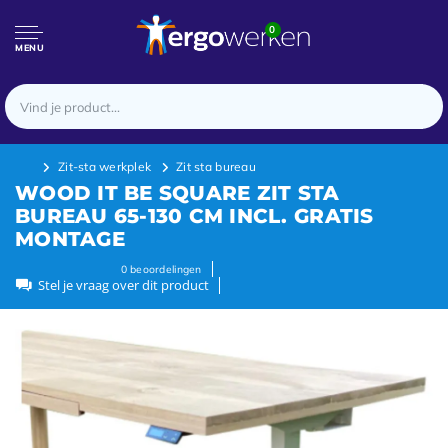
0
MENU
Zit-sta werkplek
Zit sta bureau
WOOD IT BE SQUARE ZIT STA
BUREAU 65-130 CM INCL. GRATIS
MONTAGE
0
beoordelingen
Stel je vraag over dit product