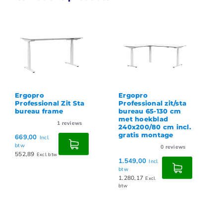
Ergopro
Ergopro
Professional Zit Sta
Professional zit/sta
bureau frame
bureau 65-130 cm
met hoekblad
1
reviews
240x200/80 cm incl.
gratis montage
669,00
Incl.
btw
0
reviews
552,89
Excl. btw
1.549,00
Incl.
btw
1.280,17
Excl.
btw