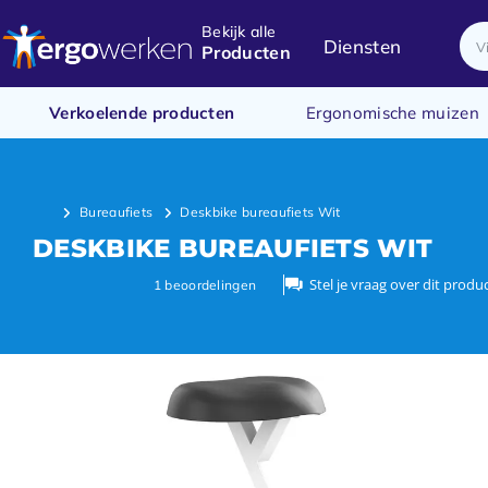
Bekijk alle
Diensten
Producten
Verkoelende producten
Ergonomische muizen
Bureaufiets
Deskbike bureaufiets Wit
DESKBIKE BUREAUFIETS WIT
Stel je vraag over dit produ
1
beoordelingen