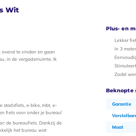
s Wit
Plus- en 
Lekker fie
In 3 maten
jk overal te vinden en gaan
Eenvoudig
u, in de vergaderruimte. Ik
Stimuleer
Zadel wor
Beknopte s
Garantie
stadsfiets, e-bike, mbt, e-
en fiets voor onder je bureau!
Verstelbar
r: de bureaufiets. Dankzij de
Maat
kkelijk het bureau wat