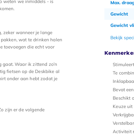
o weten we inmiddels - is
Max. draa
 komen.
Gewicht
Gewicht vl
g, zeker wanneer je lange
Bekijk speci
 pakken, wat te drinken halen
ie toevoegen die echt voor
Kenmerke
g gaat. Waar ik zittend zo’n
Stimuleer
ig fietsen op de Deskbike al
Te combin
shirt onder aan hebt zodat je
Inklapbaa
Bevat een
Beschikt 
Keuze uit 
Zo zijn er de volgende
Verkrijgb
Verstelba
Activiteit