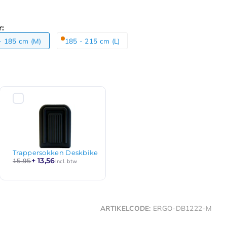
r:
- 185 cm (M)
185 - 215 cm (L)
Trappersokken Deskbike
+ 13,56
15,95
Incl. btw
ARTIKELCODE:
ERGO-DB1222-M