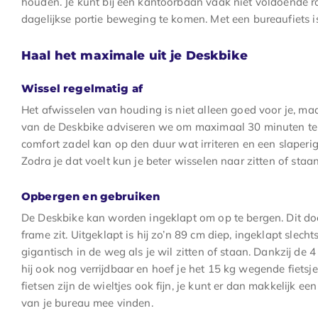
houden. Je kunt bij een kantoorbaan vaak niet voldoende 
dagelijkse portie beweging te komen. Met een bureaufiets is 
Haal het maximale uit je Deskbike
Wissel regelmatig af
Het afwisselen van houding is niet alleen goed voor je, maar
van de Deskbike adviseren we om maximaal 30 minuten te fi
comfort zadel kan op den duur wat irriteren en een slaperi
Zodra je dat voelt kun je beter wisselen naar zitten of staan
Opbergen en gebruiken
De Deskbike kan worden ingeklapt om op te bergen. Dit doe
frame zit. Uitgeklapt is hij zo’n 89 cm diep, ingeklapt slecht
gigantisch in de weg als je wil zitten of staan. Dankzij de 4
hij ook nog verrijdbaar en hoef je het 15 kg wegende fietsje 
fietsen zijn de wieltjes ook fijn, je kunt er dan makkelijk e
van je bureau mee vinden.