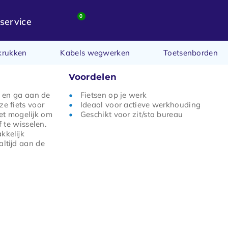
0
service
krukken
Kabels wegwerken
Toetsenborden
Voordelen
rk en ga aan de
Fietsen op je werk
ze fiets voor
Ideaal voor actieve werkhouding
et mogelijk om
Geschikt voor zit/sta bureau
f te wisselen.
kkelijk
altijd aan de