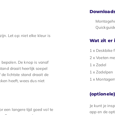
Download
Montageha
Quickguid
jn. Let op: niet elke kleur is
Wat zit er
1 x Deskbike 
2 x Voeten me
 bepalen. De knop is vanaf
1 x Zadel
stand draait heerlijk soepel
1 x Zadelpen
de lichtste stand draait de
1 x Montagem
kken heeft, wees dus niet
(optionele
Je kunt je in
r een langere tijd goed vol te
app en de opti