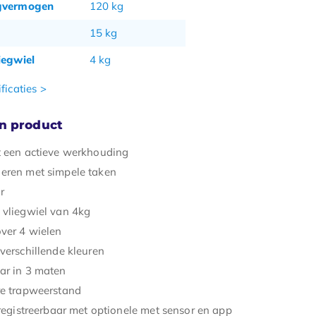
gvermogen
120 kg
15 kg
iegwiel
4 kg
ficaties >
n product
t een actieve werkhouding
eren met simpele taken
r
 vliegwiel van 4kg
over 4 wielen
verschillende kleuren
aar in 3 maten
re trapweerstand
 registreerbaar met optionele met sensor en app