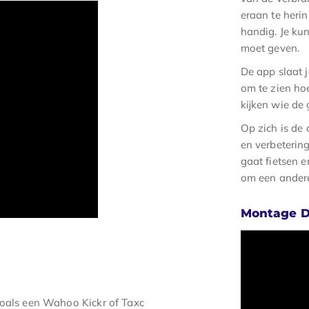
eraan te herinn
handig. Je kun
moet geven.
De app slaat j
om te zien hoe
kijken wie de 
Op zich is de
en verbetering
gaat fietsen e
om een andere
Montage D
zoals een Wahoo Kickr of Taxc