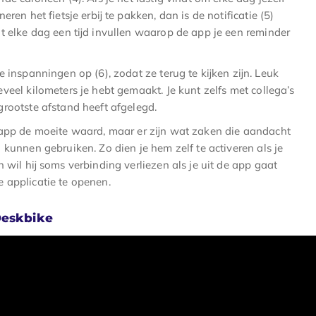
eren het fietsje erbij te pakken, dan is de notificatie (5)
t elke dag een tijd invullen waarop de app je een reminder
e inspanningen op (6), zodat ze terug te kijken zijn. Leuk
veel kilometers je hebt gemaakt. Je kunt zelfs met collega’s
grootste afstand heeft afgelegd.
 app de moeite waard, maar er zijn wat zaken die aandacht
 kunnen gebruiken. Zo dien je hem zelf te activeren als je
n wil hij soms verbinding verliezen als je uit de app gaat
 applicatie te openen.
eskbike