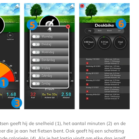
etsen geeft hij de snelheid (1), het aantal minuten (2) en de
er die je aan het fietsen bent. Ook geeft hij een schatting
de calorieën (4). Als je het lastig vindt om elke dag jezelf