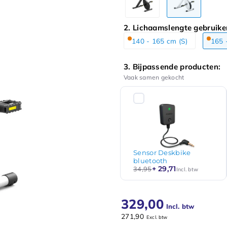
2. Lichaamslengte gebruike
140 - 165 cm (S)
165 
3. Bijpassende producten:
Vaak samen gekocht
Sensor Deskbike
bluetooth
+ 29,71
34,95
Incl. btw
329,00
Incl. btw
271,90
Excl. btw