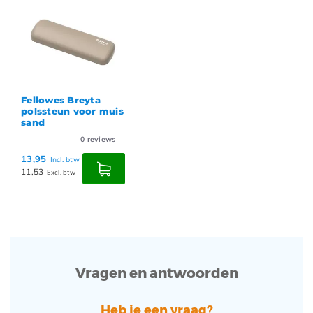
Fellowes Breyta
polssteun voor muis
sand
0
reviews
13,95
Incl. btw
11,53
Excl. btw
Vragen en antwoorden
Heb je een vraag?