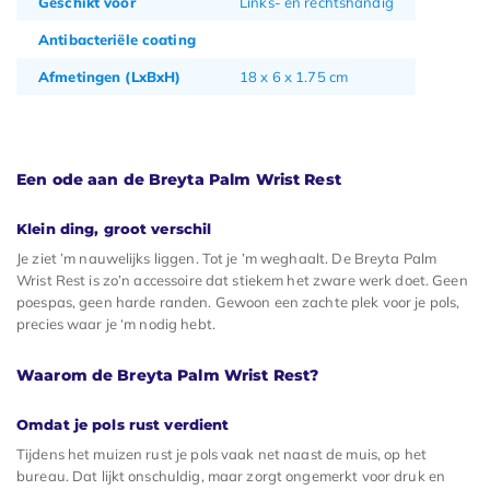
Geschikt voor
Links- en rechtshandig
Antibacteriële coating
Afmetingen (LxBxH)
18 x 6 x 1.75 cm
Een ode aan de Breyta Palm Wrist Rest
Klein ding, groot verschil
Je ziet ’m nauwelijks liggen. Tot je ’m weghaalt. De Breyta Palm
Wrist Rest is zo’n accessoire dat stiekem het zware werk doet. Geen
poespas, geen harde randen. Gewoon een zachte plek voor je pols,
precies waar je ‘m nodig hebt.
Waarom de Breyta Palm Wrist Rest?
Omdat je pols rust verdient
Tijdens het muizen rust je pols vaak net naast de muis, op het
bureau. Dat lijkt onschuldig, maar zorgt ongemerkt voor druk en