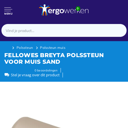
0
MENU
Polssteun
Polssteun muis
FELLOWES BREYTA POLSSTEUN
VOOR MUIS SAND
0
beoordelingen
Stel je vraag over dit product