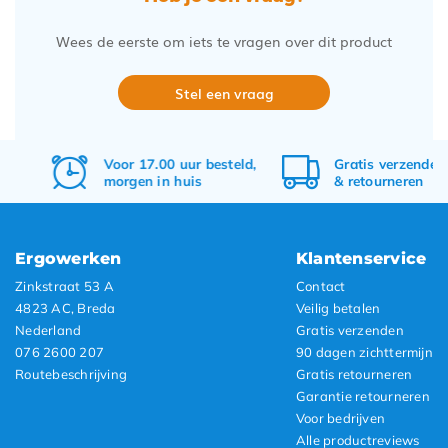
Wees de eerste om iets te vragen over dit product
Stel een vraag
Voor 17.00 uur besteld,
Gratis
verzenden
morgen in huis
&
retourneren
Ergowerken
Klantenservice
Zinkstraat 53 A
Contact
4823 AC, Breda
Veilig betalen
Nederland
Gratis verzenden
076 2600 207
90 dagen zichttermijn
Routebeschrijving
Gratis retourneren
Garantie retourneren
Voor bedrijven
Alle productreviews