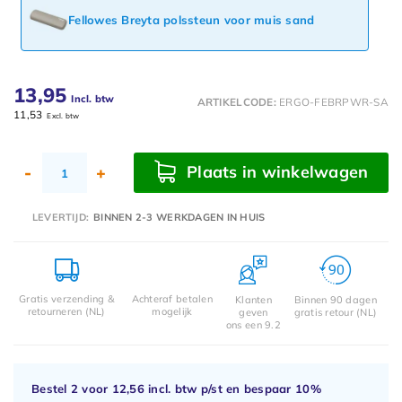
Fellowes Breyta polssteun voor muis sand
13,95
Incl. btw
ARTIKELCODE:
ERGO-FEBRPWR-SA
11,53
Excl. btw
Plaats in winkelwagen
-
+
LEVERTIJD:
BINNEN 2-3 WERKDAGEN IN HUIS
Gratis verzending &
Achteraf betalen
Klanten
Binnen 90 dagen
retourneren (NL)
mogelijk
geven
gratis retour (NL)
ons een 9.2
Bestel 2 voor
12,56
incl. btw p/st en bespaar
10%