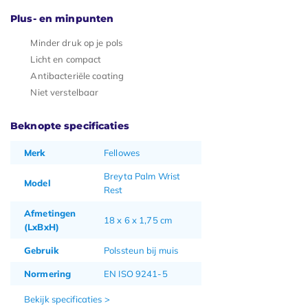
Plus- en minpunten
Minder druk op je pols
Licht en compact
Antibacteriële coating
Niet verstelbaar
Beknopte specificaties
Merk
Fellowes
Breyta Palm Wrist
Model
Rest
Afmetingen
18 x 6 x 1,75 cm
(LxBxH)
Gebruik
Polssteun bij muis
Normering
EN ISO 9241-5
Bekijk specificaties >