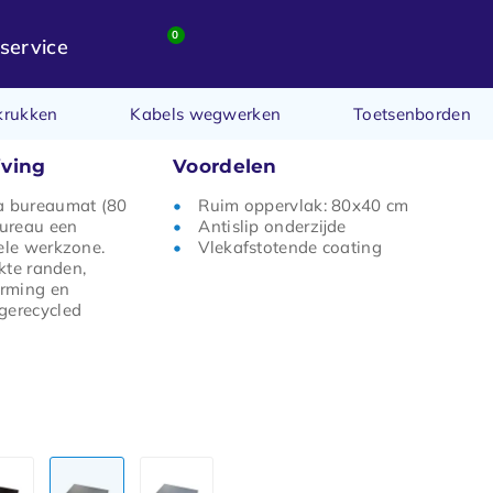
0
service
krukken
Kabels wegwerken
Toetsenborden
jving
Voordelen
a bureaumat (80
Ruim oppervlak: 80x40 cm
bureau een
Antislip onderzijde
ele werkzone.
Vlekafstotende coating
ikte randen,
rming en
gerecycled