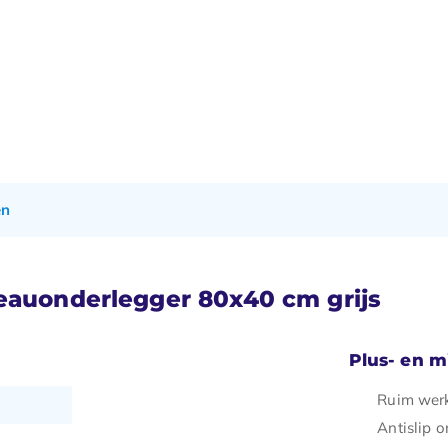
en
reauonderlegger 80x40 cm grijs
Plus- en 
Ruim werk
Antislip o