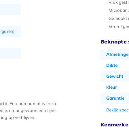
Vlak gesti
Microban®
Gemaakt m
Vooral ge
+ garen)
Beknopte s
)
Afmetingen
Dikte
Gewicht
Kleur
Garantie
 hebt. Een bureaumat is er zo
Bekijk speci
edje, maar gewoon een fijne,
aag op verblijven.
Kenmerke