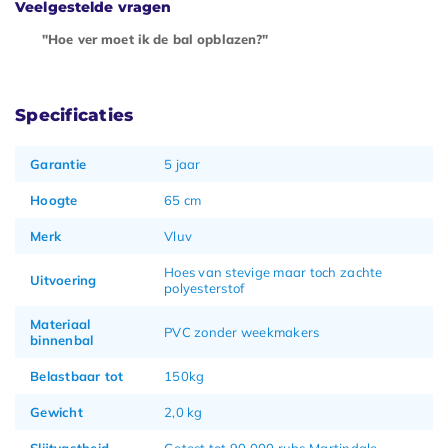
Veelgestelde vragen
"Hoe ver moet ik de bal opblazen?"
Specificaties
Garantie
5 jaar
Hoogte
65 cm
Merk
Vluv
Hoes van stevige maar toch zachte
Uitvoering
polyesterstof
Materiaal
PVC zonder weekmakers
binnenbal
Belastbaar tot
150kg
Gewicht
2,0 kg
Slijtvastheid
Getest tot 90.000 rubs Martindale