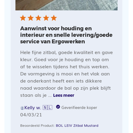
Aanwinst voor houding en
interieur en snelle levering/goede
service van Ergowerken
Hele fijne zitbal, goede kwaliteit en gave
kleur. Goed voor je houding en top om
af te wisselen tijdens het thuis werken.
De vormgeving is mooi en het vlak aan
de onderkant heeft een iets dikkere
naad waardoor de bal op zijn plek blijft
staan als je ...
Lees meer
Kelly w. 🇳🇱
Geverifieerde koper
Publicatiedatum
04/03/21
Beoordeeld Product:
BOL LEIV Zitbal Mustard