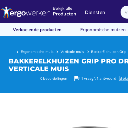
Bekijk alle
Diensten
Producten
Verkoelende producten
Ergonomische muizen
Ergonomische muis
Verticale muis
BakkerElkhuizen Grip 
BAKKERELKHUIZEN GRIP PRO D
VERTICALE MUIS
Beki
1 vraag \ 1 antwoord
0
beoordelingen