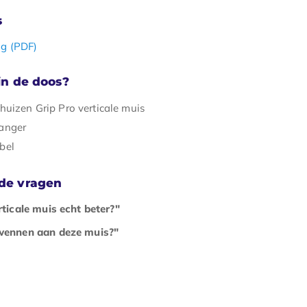
s
ng (PDF)
 in de doos?
huizen Grip Pro verticale muis
anger
bel
lde vragen
rticale muis echt beter?"
wennen aan deze muis?"