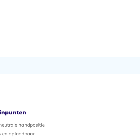
minpunten
 neutrale handpositie
s en oplaadbaar