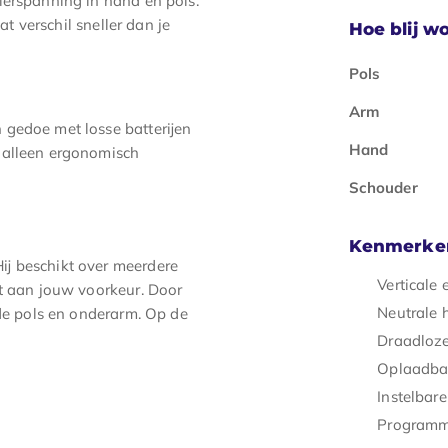
ierspanning in hand en pols.
at verschil sneller dan je
Hoe blij wo
Pols
Arm
 gedoe met losse batterijen
Hand
 alleen ergonomisch
Schouder
Kenmerke
ij beschikt over meerdere
Verticale
st aan jouw voorkeur. Door
Neutrale 
 de pols en onderarm. Op de
Draadloze
Oplaadba
Instelbare
Programm