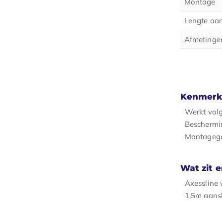
Montage
Lengte aan
Afmetinge
Kenmerk
Werkt vol
Beschermi
Montageg
Wat zit e
Axessline 
1,5m aansl