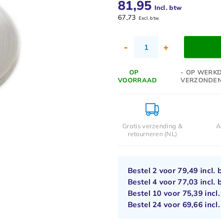
81,95
Incl. btw
67,73
Excl. btw
-
+
OP
- OP WERKD
VOORRAAD
VERZONDE
Gratis verzending &
A
retourneren (NL)
Bestel 2 voor
79,49
incl. 
Bestel 4 voor
77,03
incl. 
Bestel 10 voor
75,39
incl
Bestel 24 voor
69,66
incl