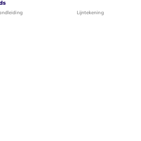
ds
andleiding
Lijntekening