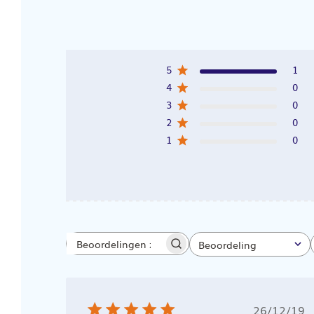
5
1
4
0
3
0
2
0
1
0
Beoordeling
Beoordelingen
Alle beoordelingen
zoeken
Public
26/12/19