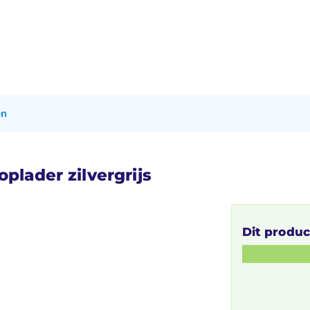
en
plader zilvergrijs
Dit produc