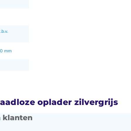
.b.v.
 60 mm
aadloze oplader zilvergrijs
 klanten