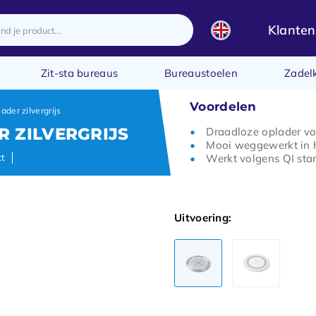
Klanten
Zit-sta bureaus
Bureaustoelen
Zadel
Voordelen
ader zilvergrijs
 ZILVERGRIJS
Draadloze oplader voo
Mooi weggewerkt in 
ct
Werkt volgens QI sta
Uitvoering: