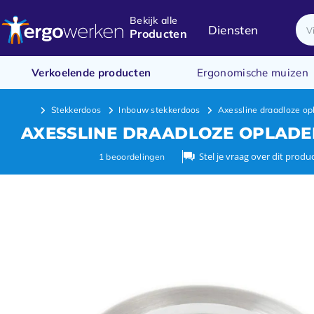
Bekijk alle
Diensten
Producten
Verkoelende producten
Ergonomische muizen
Stekkerdoos
Inbouw stekkerdoos
Axessline draadloze opl
AXESSLINE DRAADLOZE OPLADER
Stel je vraag over dit produ
1
beoordelingen