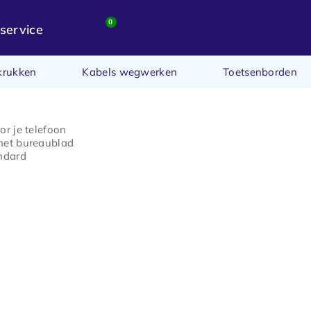
0
service
krukken
Kabels wegwerken
Toetsenborden
r je telefoon
het bureaublad
ndard