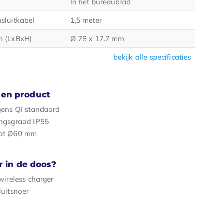
In het bureaublad
sluitkabel
1,5 meter
n (LxBxH)
Ø 78 x 17.7 mm
bekijk alle specificaties
en product
gens QI standaard
ngsgraad IP55
at Ø60 mm
r in de doos?
wireless charger
uitsnoer