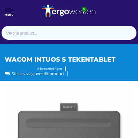
0
MENU
WACOM INTUOS S TEKENTABLET
8
beoordelingen
Stel je vraag over dit product