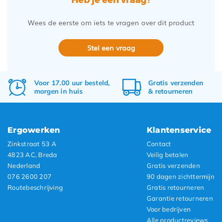
Wees de eerste om iets te vragen over dit product
Stel een vraag
Voor 17.00 uur besteld,
Gratis
verzenden
morgen in huis
&
retourneren
Ergowerken
Klantenservice
Zinkstraat 53 A
Contact
4823 AC, Breda
Veilig betalen
Nederland
Gratis verzenden
076 2600 207
90 dagen zichttermijn
Routebeschrijving
Gratis retourneren
Garantie retourneren
Voor bedrijven
Alle productreviews