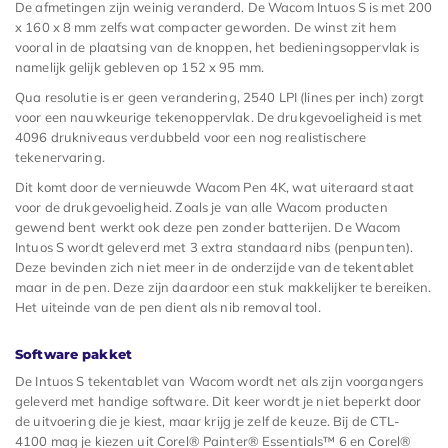
De afmetingen zijn weinig veranderd. De Wacom Intuos S is met 200
x 160 x 8 mm zelfs wat compacter geworden. De winst zit hem
vooral in de plaatsing van de knoppen, het bedieningsoppervlak is
namelijk gelijk gebleven op 152 x 95 mm.
Qua resolutie is er geen verandering, 2540 LPI (lines per inch) zorgt
voor een nauwkeurige tekenoppervlak. De drukgevoeligheid is met
4096 drukniveaus verdubbeld voor een nog realistischere
tekenervaring.
Dit komt door de vernieuwde Wacom Pen 4K, wat uiteraard staat
voor de drukgevoeligheid. Zoals je van alle Wacom producten
gewend bent werkt ook deze pen zonder batterijen. De Wacom
Intuos S wordt geleverd met 3 extra standaard nibs (penpunten).
Deze bevinden zich niet meer in de onderzijde van de tekentablet
maar in de pen. Deze zijn daardoor een stuk makkelijker te bereiken.
Het uiteinde van de pen dient als nib removal tool.
Software pakket
De Intuos S tekentablet van Wacom wordt net als zijn voorgangers
geleverd met handige software. Dit keer wordt je niet beperkt door
de uitvoering die je kiest, maar krijg je zelf de keuze. Bij de CTL-
4100 mag je kiezen uit Corel® Painter® Essentials™ 6 en Corel®