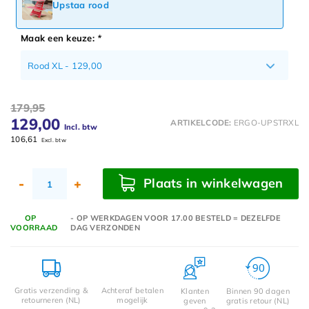
Upstaa rood
Maak een keuze:
*
Rood XL - 129,00
179,95
129,00
ARTIKELCODE:
ERGO-UPSTRXL
Incl. btw
106,61
Excl. btw
Plaats in winkelwagen
-
+
OP
- OP WERKDAGEN VOOR 17.00 BESTELD = DEZELFDE
VOORRAAD
DAG VERZONDEN
Gratis verzending &
Achteraf betalen
Klanten
Binnen 90 dagen
retourneren (NL)
mogelijk
geven
gratis retour (NL)