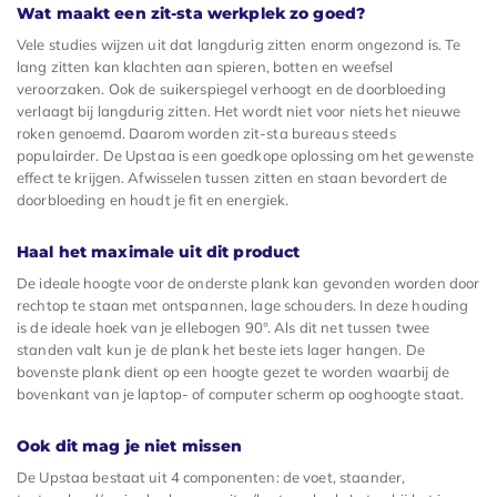
Wat maakt een zit-sta werkplek zo goed?
Vele studies wijzen uit dat langdurig zitten enorm ongezond is. Te
lang zitten kan klachten aan spieren, botten en weefsel
veroorzaken. Ook de suikerspiegel verhoogt en de doorbloeding
verlaagt bij langdurig zitten. Het wordt niet voor niets het nieuwe
roken genoemd. Daarom worden zit-sta bureaus steeds
populairder. De Upstaa is een goedkope oplossing om het gewenste
effect te krijgen. Afwisselen tussen zitten en staan bevordert de
doorbloeding en houdt je fit en energiek.
Haal het maximale uit dit product
De ideale hoogte voor de onderste plank kan gevonden worden door
rechtop te staan met ontspannen, lage schouders. In deze houding
is de ideale hoek van je ellebogen 90°. Als dit net tussen twee
standen valt kun je de plank het beste iets lager hangen. De
bovenste plank dient op een hoogte gezet te worden waarbij de
bovenkant van je laptop- of computer scherm op ooghoogte staat.
Ook dit mag je niet missen
De Upstaa bestaat uit 4 componenten: de voet, staander,