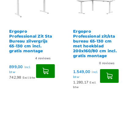
Ergopro
Ergopro
Professional Zit Sta
Professional zit/sta
Bureau zilvergrijs
bureau 65-130 cm
65-130 cm incl.
met hoekblad
gratis montage
200x160/80 cm incl.
gratis montage
4
reviews
0
reviews
899,00
Incl.
1.549,00
btw
Incl.
742,98
btw
Excl. btw
1.280,17
Excl.
btw