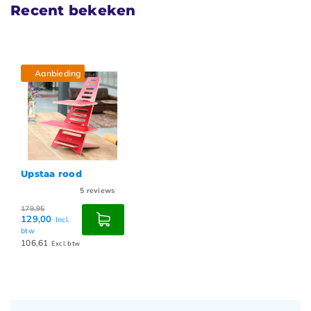
Recent bekeken
Aanbieding
Upstaa rood
5
reviews
179,95
129,00
Incl.
btw
106,61
Excl. btw