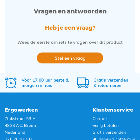
Vragen en antwoorden
Heb je een vraag?
Wees de eerste om iets te vragen over dit product
Stel een vraag
Voor 17.00 uur besteld,
Gratis
verzenden
morgen in huis
&
retourneren
Ergowerken
Klantenservice
Zinkstraat 53 A
Contact
4823 AC, Breda
Veilig betalen
Nederland
Gratis verzenden
076 2600 207
90 dagen zichttermijn