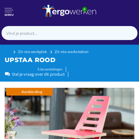
0
MENU
Zit-sta werkplek
Zit-sta werkstation
UPSTAA ROOD
5
beoordelingen
Stel je vraag over dit product
Aanbieding