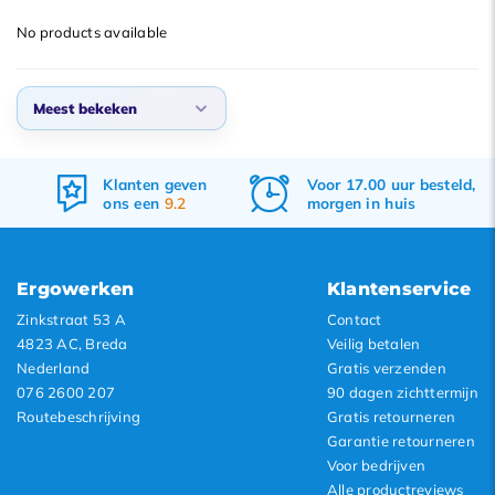
Meest bekeken
No products available
Nieuwste producten
Laagste prijs
Meest bekeken
Hoogste prijs
Meest bekeken
Klanten geven
Voor 17.00 uur besteld,
Nieuwste producten
ons een
9.2
morgen in huis
Laagste prijs
Hoogste prijs
Ergowerken
Klantenservice
Zinkstraat 53 A
Contact
4823 AC, Breda
Veilig betalen
Nederland
Gratis verzenden
076 2600 207
90 dagen zichttermijn
Routebeschrijving
Gratis retourneren
Garantie retourneren
Voor bedrijven
Alle productreviews