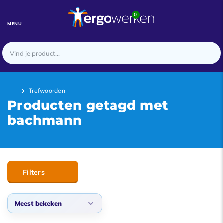
0
MENU
Trefwoorden
Producten getagd met
bachmann
Filters
Meest bekeken