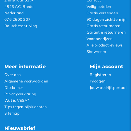
Zinkstraat 53 A
Contact
4823 AC, Breda
Veilig betalen
Nederland
Gratis verzenden
076 2600 207
90 dagen zichttermijn
Routebeschrijving
Gratis retourneren
Garantie retourneren
Voor bedrijven
Alle productreviews
Showroom
Meer informatie
Mijn account
Over ons
Registreren
Algemene voorwaarden
Inloggen
Disclaimer
Jouw bedrijfsportaal
Privacyverklaring
Wat is VESA?
Tips tegen pijnklachten
Sitemap
Nieuwsbrief