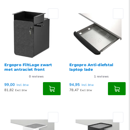
Standaard
Meest bekeken
Nieuwste producten
Laagste prijs
Hoogste prijs
Ergopro FiltLage zwart
Ergopro Anti-diefstal
met antraciet front
laptop lade
0
reviews
1
reviews
99,00
94,95
Incl. btw
Incl. btw
81,82
78,47
Excl. btw
Excl. btw