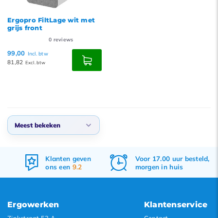
Ergopro FiltLage wit met
grijs front
0
reviews
99,00
Incl. btw
81,82
Excl. btw
Meest bekeken
Standaard
Klanten geven
Voor 17.00 uur besteld,
Meest bekeken
ons een
9.2
morgen in huis
Nieuwste producten
Laagste prijs
Ergowerken
Klantenservice
Hoogste prijs