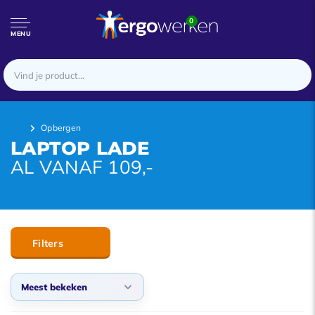
0
MENU
Opbergen
LAPTOP LADE
AL VANAF 109,-
Filters
Meest bekeken