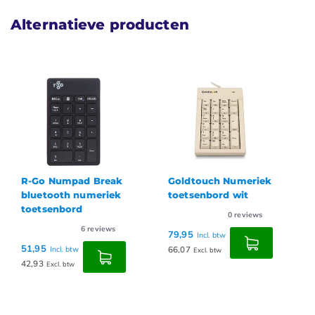
Alternatieve producten
R-Go Numpad Break
Goldtouch Numeriek
bluetooth numeriek
toetsenbord wit
toetsenbord
0
reviews
6
reviews
79,95
Incl. btw
51,95
66,07
Incl. btw
Excl. btw
42,93
Excl. btw