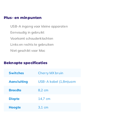
Plus- en minpunten
USB-A ingang voor kleine apparaten
Eenvoudig in gebruikt
Voorkomt schouderklachten
Links en rechts te gebruiken
Niet geschikt voor Mac
Beknopte specificaties
Switches
Cherry MX bruin
Aansluiting
USB-A kabel (1,8m)uam
Breedte
8,2 cm
Diepte
14,7 cm
Hoogte
3,1 cm