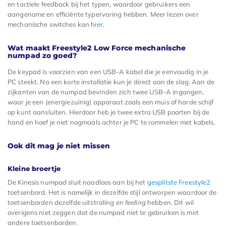
en tactiele feedback bij het typen, waardoor gebruikers een
aangename en efficiënte typervaring hebben. Meer lezen over
mechanische switches kan
hier
.
Wat maakt Freestyle2 Low Force mechanische
numpad zo goed?
De keypad is voorzien van een USB-A kabel die je eenvoudig in je
PC steekt. Na een korte installatie kun je direct aan de slag. Aan de
zijkanten van de numpad bevinden zich twee USB-A ingangen,
waar je een (energiezuinig) apparaat zoals een muis of harde schijf
op kunt aansluiten. Hierdoor heb je twee extra USB poorten bij de
hand en hoef je niet nogmaals achter je PC te rommelen met kabels.
Ook dit mag je niet missen
Kleine broertje
De Kinesis numpad sluit naadloos aan bij het
gesplitste Freestyle2
toetsenbord. Het is namelijk in dezelfde stijl ontworpen waardoor de
toetsenborden dezelfde uitstraling en
feeling
hebben. Dit wil
overigens niet zeggen dat de numpad niet te gebruiken is met
andere toetsenborden.