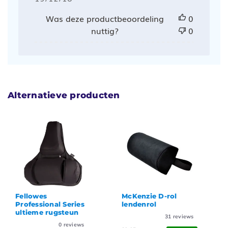
Was deze productbeoordeling
0
nuttig?
0
Alternatieve producten
McKenzie D-rol
Fellowes Smart
lendenrol
Suites Slimline
rugsteun
31
reviews
0
reviews