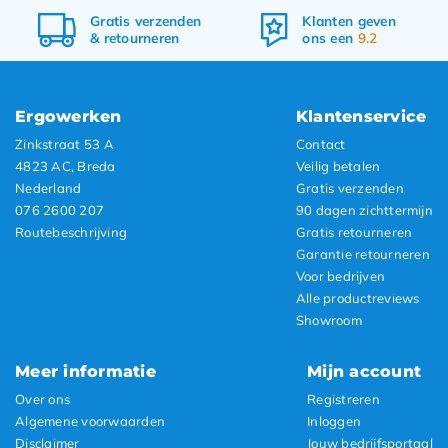
Klanten geven
Voor 17.00 uur besteld,
ons een
9.2
morgen in huis
Ergowerken
Klantenservice
Zinkstraat 53 A
Contact
4823 AC, Breda
Veilig betalen
Nederland
Gratis verzenden
076 2600 207
90 dagen zichttermijn
Routebeschrijving
Gratis retourneren
Garantie retourneren
Voor bedrijven
Alle productreviews
Showroom
Meer informatie
Mijn account
Over ons
Registreren
Algemene voorwaarden
Inloggen
Disclaimer
Jouw bedrijfsportaal