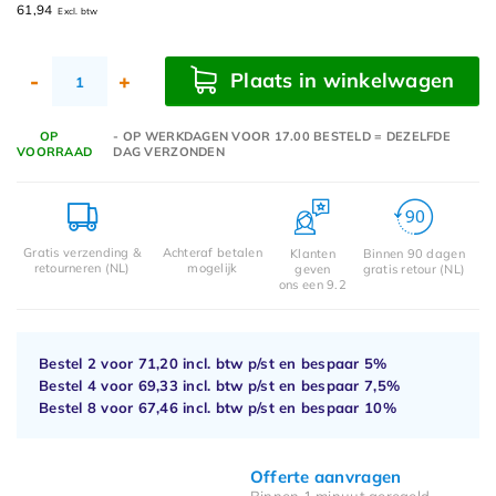
61,94
Excl. btw
Plaats in winkelwagen
-
+
OP
- OP WERKDAGEN VOOR 17.00 BESTELD = DEZELFDE
VOORRAAD
DAG VERZONDEN
Gratis verzending &
Achteraf betalen
Klanten
Binnen 90 dagen
retourneren (NL)
mogelijk
geven
gratis retour (NL)
ons een 9.2
Bestel 2 voor
71,20
incl. btw p/st en bespaar
5%
Bestel 4 voor
69,33
incl. btw p/st en bespaar
7,5%
Bestel 8 voor
67,46
incl. btw p/st en bespaar
10%
Offerte aanvragen