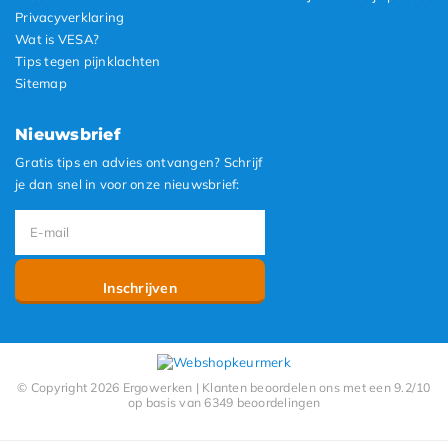
Privacyverklaring
Wat is VESA?
Tips tegen pijnklachten
Sitemap
Nieuwsbrief
Gratis tips en advies ontvangen? Schrijf
je dan snel in voor onze nieuwsbrief:
Inschrijven
© Copyright 2026 Ergowerken | Klanten beoordelen ons met een 9.2/10
op basis van 6349 beoordelingen