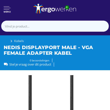
0
MENU
Kabels
NEDIS DISPLAYPORT MALE - VGA
FEMALE ADAPTER KABEL
0
beoordelingen
Stel je vraag over dit product