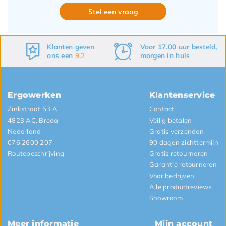
Stel een vraag
Voor 17.00 uur besteld,
Gratis
verzenden
morgen in huis
&
retourneren
Ergowerken
Klantenservice
Zinkstraat 53 A
Contact
4823 AC, Breda
Veilig betalen
Nederland
Gratis verzenden
076 2600 207
90 dagen zichttermijn
Routebeschrijving
Gratis retourneren
Garantie retourneren
Voor bedrijven
Alle productreviews
Showroom
Meer informatie
Mijn account