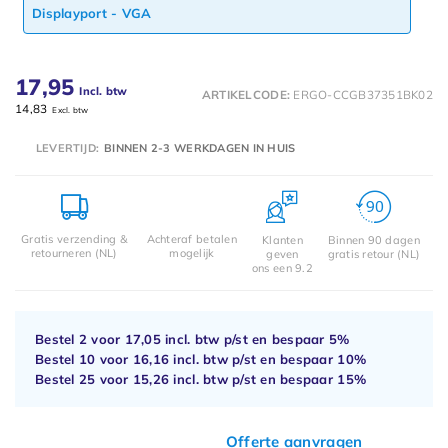
Displayport - VGA
17,95
Incl. btw
ARTIKELCODE:
ERGO-CCGB37351BK02
14,83
Excl. btw
LEVERTIJD:
BINNEN 2-3 WERKDAGEN IN HUIS
Gratis verzending &
Achteraf betalen
Klanten
Binnen 90 dagen
retourneren (NL)
mogelijk
geven
gratis retour (NL)
ons een 9.2
Bestel 2 voor
17,05
incl. btw p/st en bespaar
5%
Bestel 10 voor
16,16
incl. btw p/st en bespaar
10%
Bestel 25 voor
15,26
incl. btw p/st en bespaar
15%
Offerte aanvragen