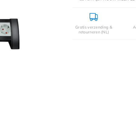
Gratis verzending &
A
retourneren (NL)