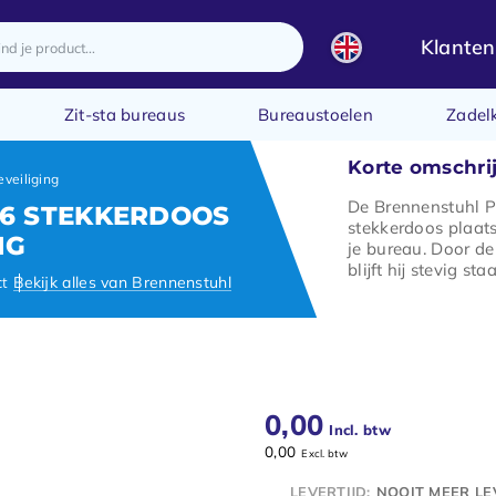
Klanten
Zit-sta bureaus
Bureaustoelen
Zadel
Korte omschri
veiliging
De Brennenstuhl 
6 STEKKERDOOS
stekkerdoos plaat
NG
je bureau. Door de 
blijft hij stevig sta
ct
Bekijk alles van Brennenstuhl
0,00
Incl. btw
0,00
Excl. btw
LEVERTIJD:
NOOIT MEER L