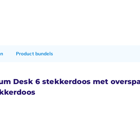
en
Product bundels
um Desk 6 stekkerdoos met overspa
ekkerdoos