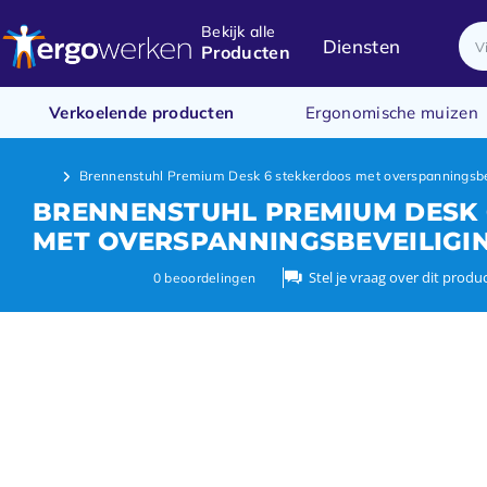
Bekijk alle
Diensten
Producten
Verkoelende producten
Ergonomische muizen
Brennenstuhl Premium Desk 6 stekkerdoos met overspanningsbe
BRENNENSTUHL PREMIUM DESK 
MET OVERSPANNINGSBEVEILIGI
Stel je vraag over dit produ
0
beoordelingen