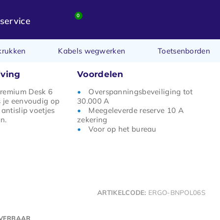
0
service
krukken
Kabels wegwerken
Toetsenborden
jving
Voordelen
Premium Desk 6
Overspanningsbeveiliging tot
s je eenvoudig op
30.000 A
antislip voetjes
Meegeleverde reserve 10 A
an.
zekering
Voor op het bureau
ARTIKELCODE:
ERGO-BNPOL06S
EVERBAAR