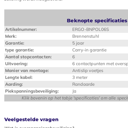
Beknopte specificaties
Artikelnummer:
ERGO-BNPOL06S
Merk:
Brennenstuhl
Garantie:
5 jaar
type garantie:
Carry-in garantie
Aantal stopcontacten:
6
Uitvoering:
6 contactpunten met overs
Manier van montage:
Antislip voetjes
Lengte kabel:
3 meter
Aarding:
Randaarde
Piekspanningsbeveiliging:
Ja
Klik bovenin op het tabje 'specificaties' om alle spec
Veelgestelde vragen