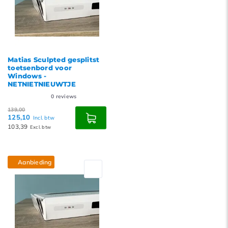
Matias Sculpted gesplitst
toetsenbord voor
Windows -
NETNIETNIEUWTJE
0
reviews
139,00
125,10
Incl. btw
103,39
Excl. btw
Aanbieding