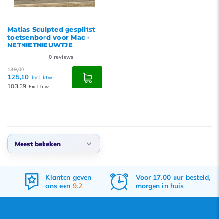
Matias Sculpted gesplitst
toetsenbord voor Mac -
NETNIETNIEUWTJE
0
reviews
139,00
125,10
Incl. btw
103,39
Excl. btw
Meest bekeken
Meest bekeken
Klanten geven
Voor 17.00 uur besteld,
Nieuwste producten
ons een
9.2
morgen in huis
Laagste prijs
Hoogste prijs