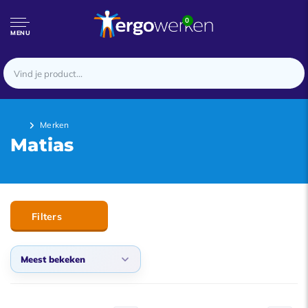
0
MENU
Merken
Matias
Filters
Meest bekeken
Meest bekeken