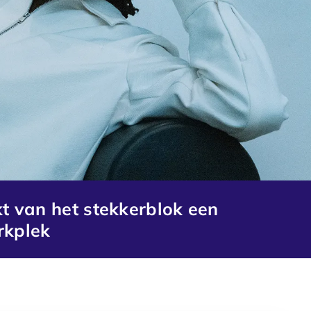
 van het stekkerblok een
rkplek