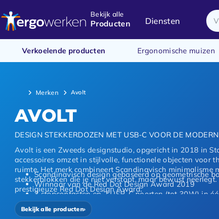
Bekijk alle
Diensten
Producten
Verkoelende producten
Ergonomische muizen
Merken
Avolt
AVOLT
DESIGN STEKKERDOZEN MET USB-C VOOR DE MODER
Avolt is een Zweeds designstudio, opgericht in 2018 in St
accessoires omzet in stijlvolle, functionele objecten voor 
ruimte. Het merk combineert Scandinavisch minimalisme me
Scandinavisch design gebaseerd op geometrische b
stekkerblokken die je niet verstopt, maar bewust neerlegt
Winnaar van de Red Dot Design Award 2019
prestigieuze Red Dot Design Award.
3 stopcontacten en 2 USB-C poorten (tot 30W) in é
Magnetische voet voor eenvoudige montage op bur
Bekijk alle producten
›
Kindveilige contactluiken als standaard veiligheidsf