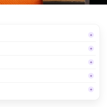
+
en omzet in stijlvolle, functionele objecten voor thuis
+
etische voet voor montage op bureau of muur. De
+
kken over 3 stopcontacten en 2 USB-C poorten.
ee je het blok op je bureau of aan een oppervlak
+
 mogelijk wilt houden.
t 30W) maken losse opladers overbodig, en het
+
kplek overzichtelijk en opgeruimd.
 niet naar wens is, zolang het vrij is van