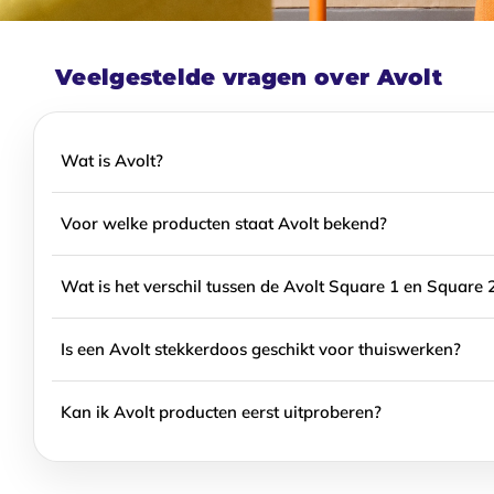
Veelgestelde vragen over Avolt
Wat is Avolt?
Avolt is een Zweeds designstudio, opgericht in 2018 in
Voor welke producten staat Avolt bekend?
en op kantoor. Het merk combineert Scandinavisch min
Avolt staat bekend om de Square 1 en Square 2 stekk
Wat is het verschil tussen de Avolt Square 1 en Square 
Square 2 is een compactere versie zonder snoer die di
Het grootste verschil zit in het snoer. De Avolt Squa
Is een Avolt stekkerdoos geschikt voor thuiswerken?
monteert. De Square 2 heeft geen snoer en steek je di
Ja. De Avolt Square 1 en Square 2 zijn bij uitstek ge
Kan ik Avolt producten eerst uitproberen?
compacte formaat past op elk bureau. In combinatie 
Ja. Bij ons heb je 90 dagen zichttermijn op alle Avolt p
gebruikssporen of schade.