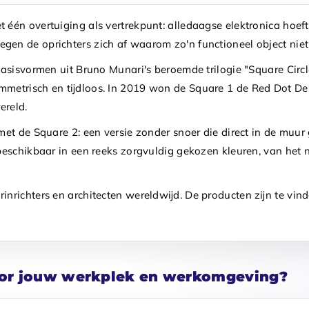
één overtuiging als vertrekpunt: alledaagse elektronica hoeft n
en de oprichters zich af waarom zo'n functioneel object niet
asisvormen uit Bruno Munari's beroemde trilogie "Square Circle T
mmetrisch en tijdloos. In 2019 won de Square 1 de Red Dot D
ereld.
 met de Square 2: een versie zonder snoer die direct in de muu
n beschikbaar in een reeks zorgvuldig gekozen kleuren, van het
nrichters en architecten wereldwijd. De producten zijn te vin
oor jouw werkplek en werkomgeving?