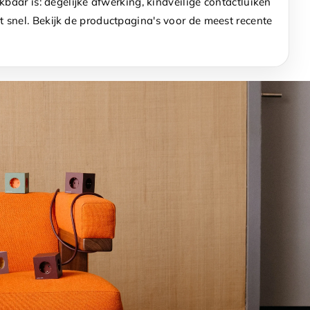
baar is: degelijke afwerking, kindveilige contactluiken
snel. Bekijk de productpagina's voor de meest recente