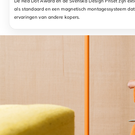
De Red Dot Award en de Svenska Design Priset zijn exter
als standaard en een magnetisch montagessysteem dat e
ervaringen van andere kopers.