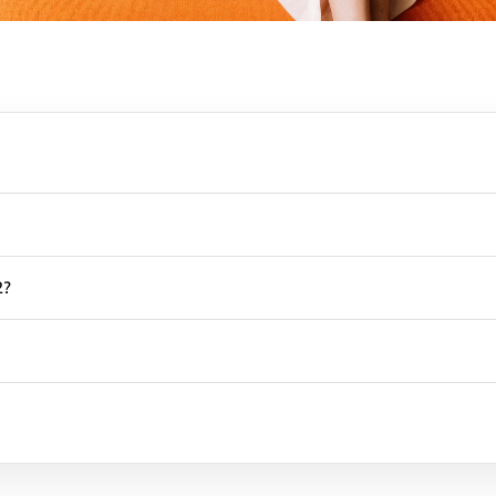
 Stockholm, dat alledaagse elektra-accessoires zoals stekkerdoz
imalisme met doordachte functionaliteit.
erdozen. De Square 1 heeft een snoer van 180 cm en een magn
2?
rect in het stopcontact wordt gestoken. Beide modellen beschi
re 1 heeft een snoer van 180 cm en een magnetische voet waarm
rect in het wandstopcontact — handig als je het bureau zo leeg
schikt voor de thuiswerkplek. De ingebouwde USB-C poorten (to
met een goede
kabelmanagement oplossing
houd je je thuiswer
roducten. Je kunt een product uitproberen en terugsturen als het