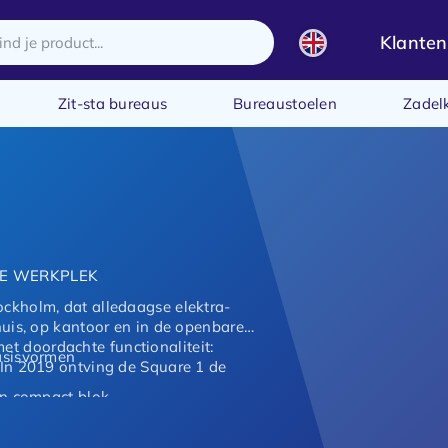
Klanten
Zit-sta bureaus
Bureaustoelen
Zadel
NE WERKPLEK
ockholm, dat alledaagse elektra-
thuis, op kantoor en in de openbare
t doordachte functionaliteit:
asisvormen
. In 2019 ontving de Square 1 de
én compact blok
eau of muur
eature