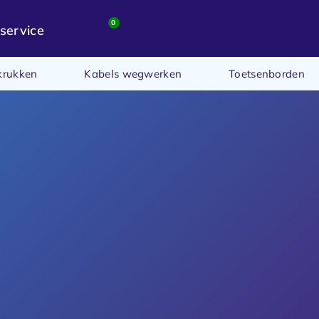
0
service
krukken
Kabels wegwerken
Toetsenborden