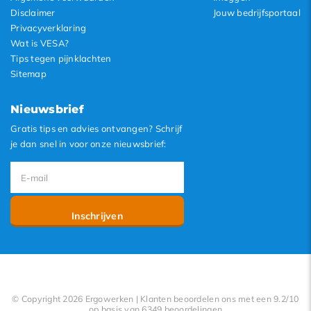
Disclaimer
Jouw bedrijfsportaal
Privacyverklaring
Wat is VESA?
Tips tegen pijnklachten
Sitemap
Nieuwsbrief
Gratis tips en advies ontvangen? Schrijf
je dan snel in voor onze nieuwsbrief:
Inschrijven
© Copyright 2026 Ergowerken | Klanten beoordelen ons met een 9.2/10
op basis van 6349 beoordelingen