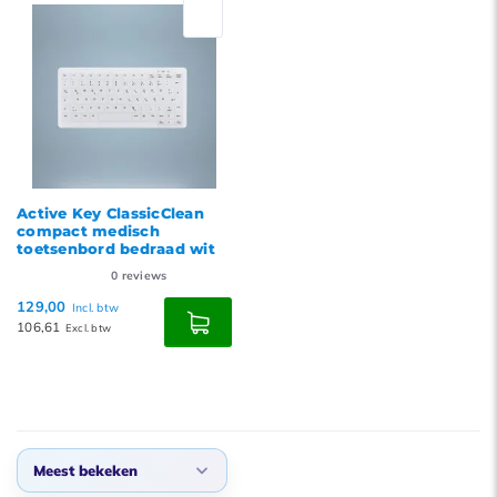
Nieuwste producten
Laagste prijs
Hoogste prijs
Active Key ClassicClean
compact medisch
toetsenbord bedraad wit
0
reviews
129,00
Incl. btw
106,61
Excl. btw
Meest bekeken