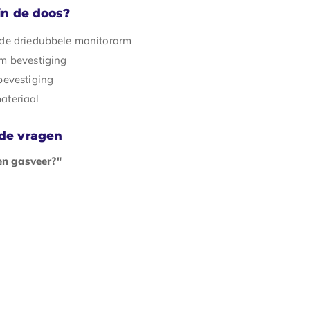
 in de doos?
de driedubbele monitorarm
m bevestiging
bevestiging
ateriaal
lde vragen
en gasveer?"