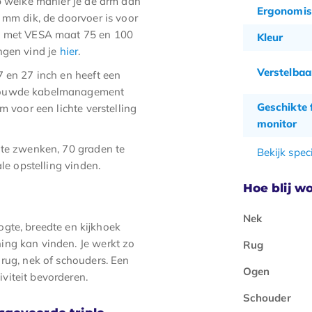
op welke manier je de arm aan
Ergonomis
 mm dik, de doorvoer is voor
en met VESA maat 75 en 100
Kleur
ngen vind je
hier
.
Verstelbaa
7 en 27 inch en heeft een
gebouwde kabelmanagement
Geschikte
m voor een lichte verstelling
monitor
 te zwenken, 70 graden te
Bekijk speci
ale opstelling vinden.
Hoe blij wo
Nek
gte, breedte en kijkhoek
ing kan vinden. Je werkt zo
Rug
rug, nek of schouders. Een
Ogen
viteit bevorderen.
Schouder