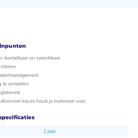
minpunten
r, kantelbaar en zwenkbaar
nitoren
 kabelmanagement
 te verstellen
gtebereik
/doorvoer keuze houd je materiaal over
pecificaties
2 jaar