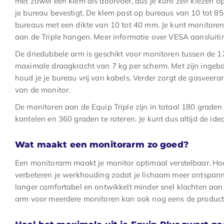
met zowel een klem als doorvoer, dus je kunt zelf kiezen 
je bureau bevestigt. De klem past op bureaus van 10 tot 85
bureaus met een dikte van 10 tot 40 mm. Je kunt monitor
aan de Triple hangen. Meer informatie over VESA aansluiti
De driedubbele arm is geschikt voor monitoren tussen de 1
maximale draagkracht van 7 kg per scherm. Met zijn in
houd je je bureau vrij van kabels. Verder zorgt de gasveerar
van de monitor.
De monitoren aan de Equip Triple zijn in totaal 180 graden
kantelen en 360 graden te roteren. Je kunt dus altijd de ide
Wat maakt een monitorarm zo goed?
Een monitorarm maakt je monitor optimaal verstelbaar. Hoo
verbeteren je werkhouding zodat je lichaam meer ontspann
langer comfortabel en ontwikkelt minder snel klachten aan 
arm voor meerdere monitoren kan ook nog eens de producti