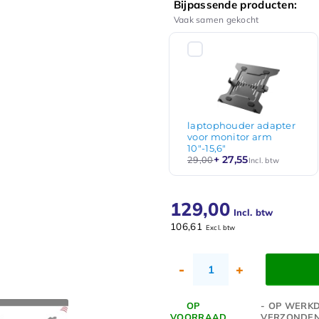
Bijpassende producten:
Vaak samen gekocht
laptophouder adapter
voor monitor arm
10"-15,6"
+ 27,55
29,00
Incl. btw
129,00
Incl. btw
106,61
Excl. btw
-
+
OP
- OP WERKD
VOORRAAD
VERZONDE