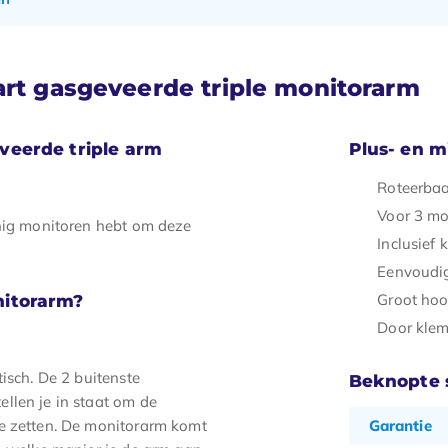
art gasgeveerde triple monitorarm
veerde triple arm
Plus- en 
Roteerbaa
Voor 3 mo
inig monitoren hebt om deze
Inclusief
Eenvoudig
Groot hoo
nitorarm?
Door klem
isch. De 2 buitenste
Beknopte s
llen je in staat om de
te zetten. De monitorarm komt
Garantie