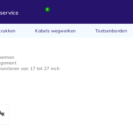
0
service
krukken
Kabels wegwerken
Toetsenborden
chermen
agement
monitoren van 17 tot 27 inch