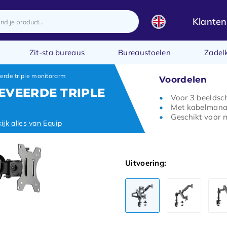
Klanten
Zit-sta bureaus
Bureaustoelen
Zadel
erde triple monitorarm
Voordelen
EVEERDE TRIPLE
Voor 3 beelds
Met kabelman
Geschikt voor 
ijk alles van Equip
Uitvoering: